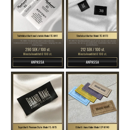
Tvättrådsetikett med storlek Model TC-M41
Storleksetiketter Model TC-M173
TC-M41 Tvättetikett med tvättsymboler,
TC-M173 Storleksetikett gjord på en tryckt och skuren
tvättinstruktioner och storleksindikator, lämplig för alla
satinrulle, för att sy på damkläder, herrkläder eller andra
klädesplagg.
textiltillbehör.
290 SEK / 100 st.
212 SEK / 100 st.
Minsta kvantitet:0 100 st.
Minsta kvantitet:0 100 st.
ANPASSA
ANPASSA
Tygetikett Premium Style Model TL-M15
Etikett i konstläder Model EP-M140