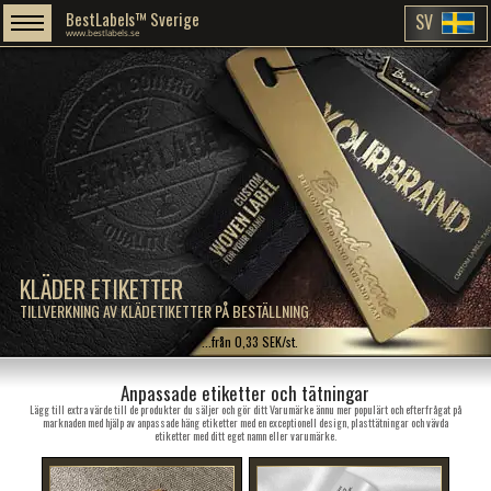
BestLabels™ Sverige
SV
www.bestlabels.se
KLÄDER ETIKETTER
TILLVERKNING AV KLÄDETIKETTER PÅ BESTÄLLNING
...från 0,33 SEK/st.
Anpassade etiketter och tätningar
Lägg till extra värde till de produkter du säljer och gör ditt Varumärke ännu mer populärt och efterfrågat på
marknaden med hjälp av anpassade häng etiketter med en exceptionell design, plasttätningar och vävda
etiketter med ditt eget namn eller varumärke.