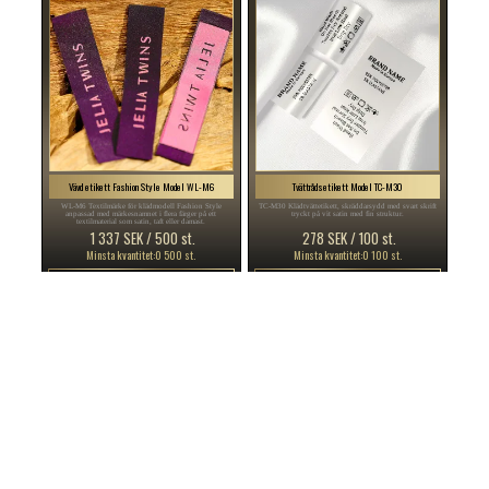
Vävd etikett Fashion Style Model WL-M6
Tvättrådsetikett Model TC-M30
WL-M6 Textilmärke för klädmodell Fashion Style
TC-M30 Klädtvättetikett, skräddarsydd med svart skrift
anpassad med märkesnamnet i flera färger på ett
tryckt på vit satin med fin struktur.
textilmaterial som satin, taft eller damast.
1 337 SEK / 500 st.
278 SEK / 100 st.
Minsta kvantitet:0 500 st.
Minsta kvantitet:0 100 st.
ANPASSA
ANPASSA