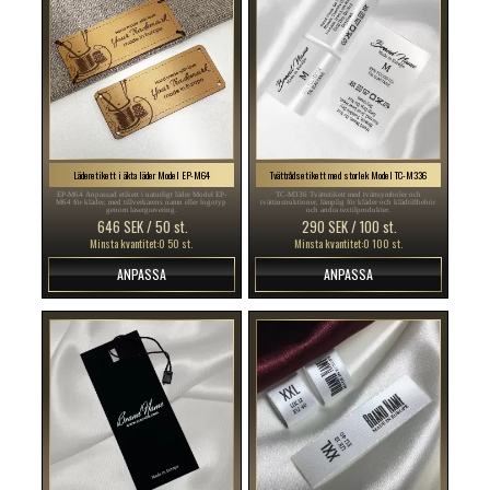
Läderetikett i äkta läder Model EP-M64
Tvättrådsetikett med storlek Model TC-M336
EP-M64 Anpassad etikett i naturligt läder Model EP-
TC-M336 Tvättetikett med tvättsymboler och
M64 för kläder, med tillverkarens namn eller logotyp
tvättinstruktioner, lämplig för kläder och klädtillbehör
genom lasergravering.
och andra textilprodukter.
646 SEK / 50 st.
290 SEK / 100 st.
Minsta kvantitet:0 50 st.
Minsta kvantitet:0 100 st.
ANPASSA
ANPASSA