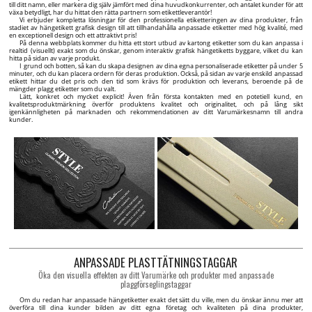
till ditt namn, eller markera dig själv jämfört med dina huvudkonkurrenter, och antalet kunder för att
växa betydligt, har du hittat den rätta partnern som etikettleverantör!
Vi erbjuder kompletta lösningar för den professionella etiketteringen av dina produkter, från
stadiet av hängetikett grafisk design till att tillhandahålla anpassade etiketter med hög kvalité, med
en exceptionell design och ett attraktivt pris!
På denna webbplats kommer du hitta ett stort utbud av kartong etiketter som du kan anpassa i
realtid (visuellt) exakt som du önskar, genom interaktiv grafisk hängetiketts byggare, vilket du kan
hitta på sidan av varje produkt.
I grund och botten, så kan du skapa designen av dina egna personaliserade etiketter på under 5
minuter, och du kan placera ordern för deras produktion. Också, på sidan av varje enskild anpassad
etikett hittar du det pris och den tid som krävs för produktion och leverans, beroende på de
mängder plagg etiketter som du valt.
Lätt, konkret och mycket explicit! Även från första kontakten med en potetiell kund, en
kvalitetsproduktmärkning överför produktens kvalitet och originalitet, och på lång sikt
igenkännligheten på marknaden och rekommendationen av ditt Varumärkesnamn till andra
kunder.
ANPASSADE PLASTTÄTNINGSTAGGAR
Öka den visuella effekten av ditt Varumärke och produkter med anpassade
plaggförseglingstaggar
Om du redan har anpassade hängetiketter exakt det sätt du ville, men du önskar ännu mer att
överföra till dina kunder bilden av ditt egna företag och kvaliteten på dina produkter,