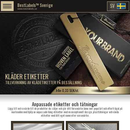
BestLabels™ Sverige
SV
www.bestlabels.se
KLÄDER ETIKETTER
TILLVERKNING AV KLÄDETIKETTER PÅ BESTÄLLNING
...från 0,33 SEK/st.
Anpassade etiketter och tätningar
Lägg till extra värde till de produkter du säljer och gör ditt Varumärke ännu mer populärt och efterfrågat på
marknaden med hjälp av anpassade häng etiketter med en exceptionell design, plasttätningar och vävda
etiketter med ditt eget namn eller varumärke.