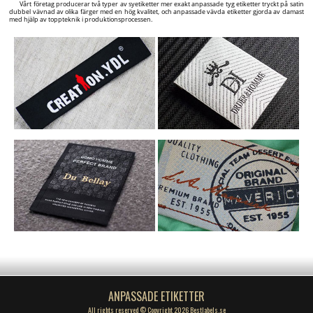
Vårt företag producerar två typer av syetiketter mer exakt anpassade tyg etiketter tryckt på satin
dubbel vävnad av olika färger med en hög kvalitet, och anpassade vävda etiketter gjorda av damast
med hjälp av toppteknik i produktionsprocessen.
ANPASSADE ETIKETTER
All rights reserved © Copyright 2026 Bestlabels.se