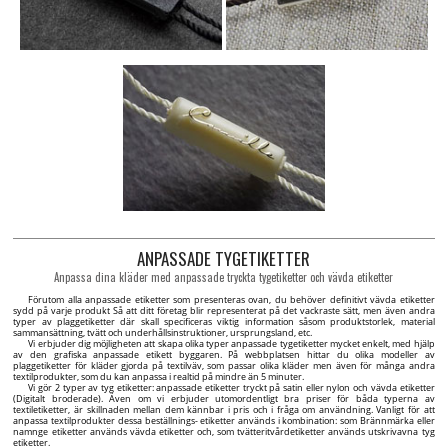
ANPASSADE TYGETIKETTER
Anpassa dina kläder med anpassade tryckta tygetiketter och vävda etiketter
Förutom alla anpassade etiketter som presenteras ovan, du behöver definitivt vävda etiketter
sydd på varje produkt Så att ditt företag blir representerat på det vackraste sätt, men även andra
typer av plaggetiketter där skall specificeras viktig information såsom produktstorlek, material
sammansättning, tvätt och underhållsinstruktioner, ursprungsland, etc.
Vi erbjuder dig möjligheten att skapa olika typer anpassade tygetiketter mycket enkelt, med hjälp
av den grafiska anpassade etikett byggaren. På webbplatsen hittar du olika modeller av
plaggetiketter för kläder gjorda på textilväv, som passar olika kläder men även för många andra
textilprodukter, som du kan anpassa i realtid på mindre än 5 minuter.
Vi gör 2 typer av tyg etiketter: anpassade etiketter tryckt på satin eller nylon och vävda etiketter
(Digitalt broderade). Även om vi erbjuder utomordentligt bra priser för båda typerna av
textiletiketter, är skillnaden mellan dem kännbar i pris och i fråga om användning. Vanligt för att
anpassa textilprodukter dessa beställnings- etiketter används i kombination: som Brännmärka eller
namnge etiketter används vävda etiketter och, som tvätteritvårdetiketter används utskrivavna tyg
etiketter.