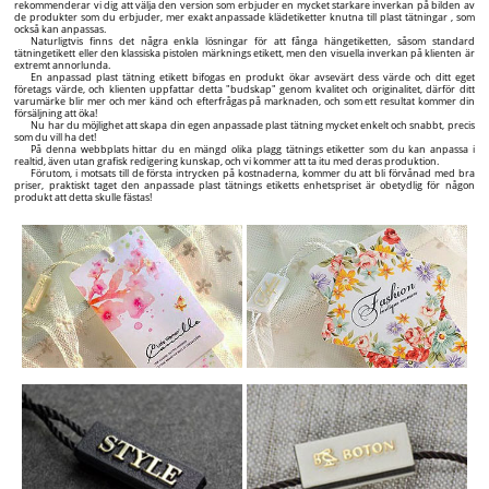
rekommenderar vi dig att välja den version som erbjuder en mycket starkare inverkan på bilden av
de produkter som du erbjuder, mer exakt anpassade klädetiketter knutna till plast tätningar , som
också kan anpassas.
Naturligtvis finns det några enkla lösningar för att fånga hängetiketten, såsom standard
tätningetikett eller den klassiska pistolen märknings etikett, men den visuella inverkan på klienten är
extremt annorlunda.
En anpassad plast tätning etikett bifogas en produkt ökar avsevärt dess värde och ditt eget
företags värde, och klienten uppfattar detta "budskap" genom kvalitet och originalitet, därför ditt
varumärke blir mer och mer känd och efterfrågas på marknaden, och som ett resultat kommer din
försäljning att öka!
Nu har du möjlighet att skapa din egen anpassade plast tätning mycket enkelt och snabbt, precis
som du vill ha det!
På denna webbplats hittar du en mängd olika plagg tätnings etiketter som du kan anpassa i
realtid, även utan grafisk redigering kunskap, och vi kommer att ta itu med deras produktion.
Förutom, i motsats till de första intrycken på kostnaderna, kommer du att bli förvånad med bra
priser, praktiskt taget den anpassade plast tätnings etiketts enhetspriset är obetydlig för någon
produkt att detta skulle fästas!