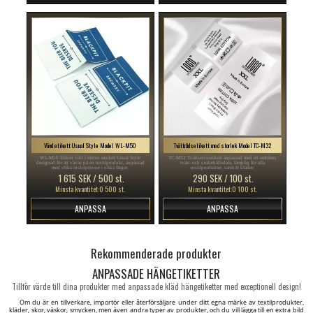
Vävd etikett Usual Style Model WL-M50
Tvättrådsetikett med storlek Model TC-M32
WL-M50 Etikett vikt i mitten modell Usual Style
TC-M32 Tvättservicetikett anpassad med ett emblem,
designad för att vävas på en textilprodukt, anpassad
tvätt- och underhållsdata, lämplig för alla
med olika inskriptioner i olika färger.
textilprodukter, särskilt kläder.
1 615 SEK / 500 st.
290 SEK / 100 st.
Minsta kvantitet:0 500 st.
Minsta kvantitet:0 100 st.
ANPASSA
ANPASSA
Rekommenderade produkter
ANPASSADE HÄNGETIKETTER
Tillför värde till dina produkter med anpassade kläd hängetiketter med exceptionell design!
Om du är en tillverkare, importör eller återförsäljare under ditt egna märke av textilprodukter,
kläder, skor, väskor, smycken, men även andra typer av produkter, och du vill lägga till en extra bild