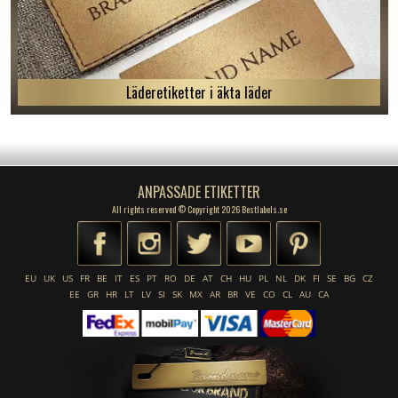
Läderetiketter i äkta läder
ANPASSADE ETIKETTER
All rights reserved © Copyright 2026 Bestlabels.se
EU
UK
US
FR
BE
IT
ES
PT
RO
DE
AT
CH
HU
PL
NL
DK
FI
SE
BG
CZ
EE
GR
HR
LT
LV
SI
SK
MX
AR
BR
VE
CO
CL
AU
CA