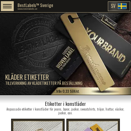
BestLabels™ Sverige
SV
www.bestlabels.se
KLÄDER ETIKETTER
TILLVERKNING AV KLÄDETIKETTER PÅ BESTÄLLNING
...från 0,33 SEK/st.
Etiketter i konstläder
Anpassade etiketter i konstläder för jeans, byxor, jackor, sweatshirts, tröjor, hattar, väskor,
jackor, osv.