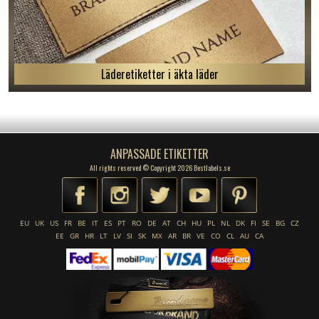
Läderetiketter i äkta läder
ANPASSADE ETIKETTER
All rights reserved © Copyright 2026 Bestlabels.se
EU
UK
US
FR
BE
IT
ES
PT
RO
DE
AT
CH
HU
PL
NL
DK
FI
SE
BG
CZ
EE
GR
HR
LT
LV
SI
SK
MX
AR
BR
VE
CO
CL
AU
CA