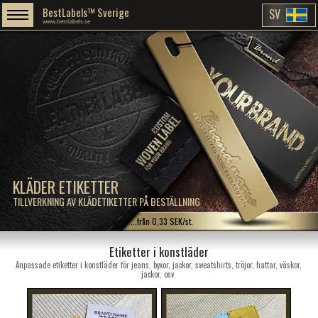
BestLabels™ Sverige
SV
www.bestlabels.se
KLÄDER ETIKETTER
TILLVERKNING AV KLÄDETIKETTER PÅ BESTÄLLNING
...från 0,33 SEK/st.
Etiketter i konstläder
Anpassade etiketter i konstläder för jeans, byxor, jackor, sweatshirts, tröjor, hattar, väskor,
jackor, osv.