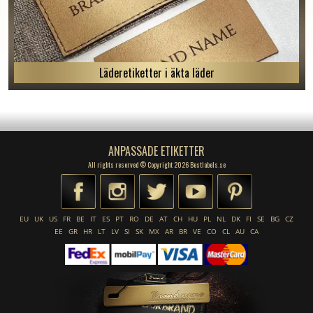
Läderetiketter i äkta läder
ANPASSADE ETIKETTER
All rights reserved © Copyright 2026 Bestlabels.se
EU
UK
US
FR
BE
IT
ES
PT
RO
DE
AT
CH
HU
PL
NL
DK
FI
SE
BG
CZ
EE
GR
HR
LT
LV
SI
SK
MX
AR
BR
VE
CO
CL
AU
CA