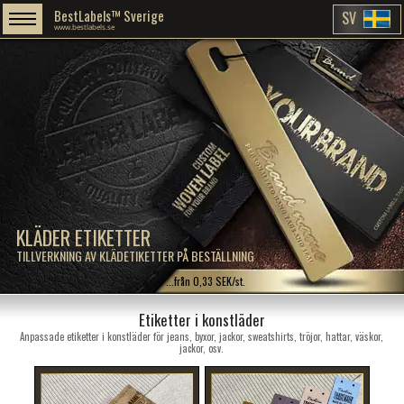
BestLabels™ Sverige
SV
www.bestlabels.se
KLÄDER ETIKETTER
TILLVERKNING AV KLÄDETIKETTER PÅ BESTÄLLNING
...från 0,33 SEK/st.
Etiketter i konstläder
Anpassade etiketter i konstläder för jeans, byxor, jackor, sweatshirts, tröjor, hattar, väskor,
jackor, osv.