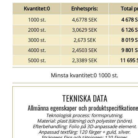
Kvantitet:0
Enhetspris:
Total pr
1000 st.
4,6778 SEK
4 678 
2000 st.
3,0629 SEK
6 126 
3000 st.
2,673 SEK
8 019 
4000 st.
2,4503 SEK
9 801 
5000 st.
2,3389 SEK
11 695 
Minsta kvantitet:0 1000 st.
TEKNISKA DATA
Allmänna egenskaper och produktspecifikatione
Teknologisk process: formsprutning.
Material: plast (tätning) och polyester (snöre).
Efterbehandling: Folio på 3D-anpassade element.
Anpassad textfärg: 120 färger + guld, silver.
Strängens färg och tätningen: 120 färger.