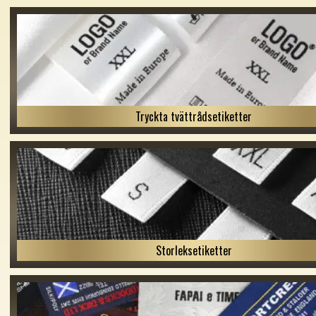
Tryckta tvättrådsetiketter
Storleksetiketter