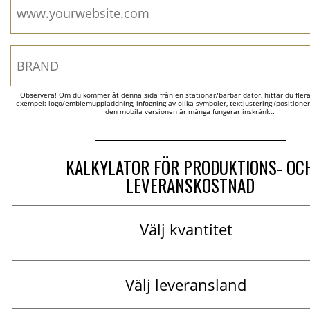
Observera! Om du kommer åt denna sida från en stationär/bärbar dator, hittar du flera al
exempel: logo/emblemuppladdning, infogning av olika symboler, textjustering (positionerin
den mobila versionen är många fungerar inskränkt.
KALKYLATOR FÖR PRODUKTIONS- OC
LEVERANSKOSTNAD