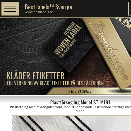
BestLabels™ Sverige
www.bestlabels.se
KLÄDER ETIKETTER
TILLVERKNING AV KLÄDETIKETTER PÅ BESTÄLLNING
...från 0,33 SEK/st.
Plastförsegling Model ST-M191
Plasttätning med rektangulär form, med 3D-anpassade inskriptioner färdiga med
sidor.