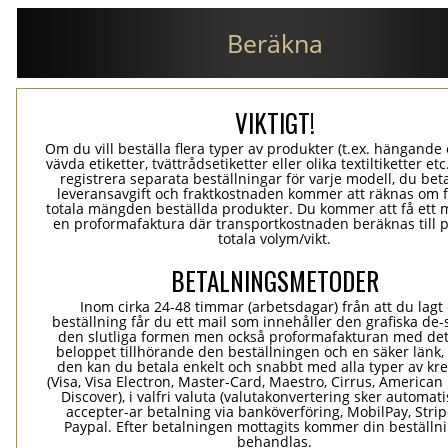
Beräkna
VIKTIGT!
Om du vill beställa flera typer av produkter (t.ex. hängande e
vävda etiketter, tvättrådsetiketter eller olika textiltiketter et
registrera separata beställningar för varje modell, du bet
leveransavgift och fraktkostnaden kommer att räknas om 
totala mängden beställda produkter. Du kommer att få ett 
en proformafaktura där transportkostnaden beräknas till 
totala volym/vikt.
BETALNINGSMETODER
Inom cirka 24-48 timmar (arbetsdagar) från att du lagt
beställning får du ett mail som innehåller den grafiska de-
den slutliga formen men också proformafakturan med det
beloppet tillhörande den beställningen och en säker länk
den kan du betala enkelt och snabbt med alla typer av kre
(Visa, Visa Electron, Master-Card, Maestro, Cirrus, American
Discover), i valfri valuta (valutakonvertering sker automatis
accepter-ar betalning via banköverföring, MobilPay, Stri
Paypal. Efter betalningen mottagits kommer din beställni
behandlas.