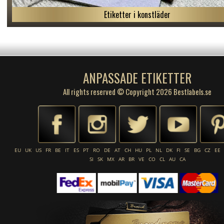
Etiketter i konstläder
ANPASSADE ETIKETTER
All rights reserved © Copyright 2026 Bestlabels.se
EU
UK
US
FR
BE
IT
ES
PT
RO
DE
AT
CH
HU
PL
NL
DK
FI
SE
BG
CZ
EE
SI
SK
MX
AR
BR
VE
CO
CL
AU
CA