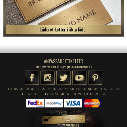
Läderetiketter i äkta läder
ANPASSADE ETIKETTER
All rights reserved © Copyright 2026 Bestlabels.se
EU
UK
US
FR
BE
IT
ES
PT
RO
DE
AT
CH
HU
PL
NL
DK
FI
SE
BG
CZ
EE
GR
HR
LT
LV
SI
SK
MX
AR
BR
VE
CO
CL
AU
CA