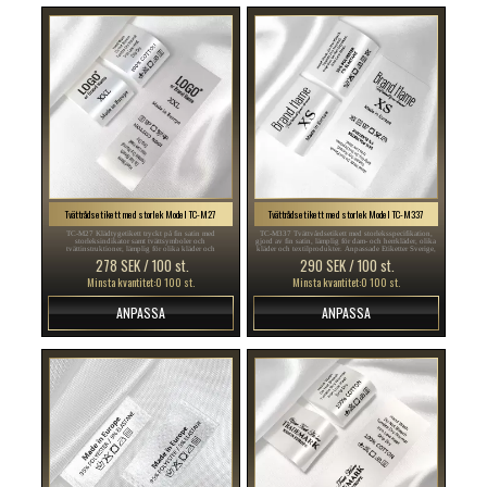
Tvättrådsetikett med storlek Model TC-M27
Tvättrådsetikett med storlek Model TC-M337
TC-M27 Klädtygetikett tryckt på fin satin med
TC-M337 Tvättvårdsetikett med storleksspecifikation,
storleksindikator samt tvättsymboler och
gjord av fin satin, lämplig för dam- och herrkläder, olika
tvättinstruktioner, lämplig för olika kläder och
kläder och textilprodukter. Anpassade Etiketter Sverige,
textilprodukter. Personliga Etiketter Sverige, Anpassade
Etiketter Online Sverige, Klädetiketter Sverige ,
278 SEK / 100 st.
290 SEK / 100 st.
Etiketter Sverige, Etiketter Online Sverige , Tryckta
Textilmärken Sverige , Tryckta Textiletiketter Sverige ...
Textiletiketter Sverige , Märkas Etiketter Sverige ...
Minsta kvantitet:0 100 st.
Minsta kvantitet:0 100 st.
ANPASSA
ANPASSA