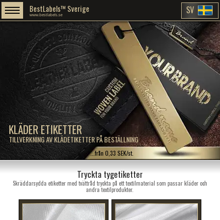
BestLabels™ Sverige
SV
www.bestlabels.se
KLÄDER ETIKETTER
TILLVERKNING AV KLÄDETIKETTER PÅ BESTÄLLNING
...från 0,33 SEK/st.
Tryckta tygetiketter
Skräddarsydda etiketter med tvättråd tryckta på ett textilmaterial som passar kläder och
andra textilprodukter.