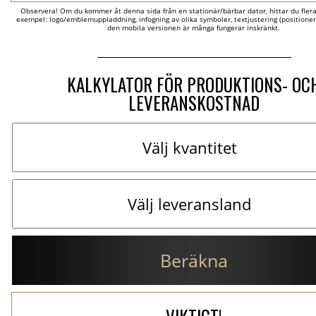
Observera! Om du kommer åt denna sida från en stationär/bärbar dator, hittar du flera al
exempel: logo/emblemuppladdning, infogning av olika symboler, textjustering (positionerin
den mobila versionen är många fungerar inskränkt.
KALKYLATOR FÖR PRODUKTIONS- OC
LEVERANSKOSTNAD
Beräkna