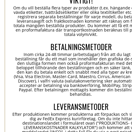
VIKTIGT!
Om du vill beställa flera typer av produkter (t.ex. hängande e
vävda etiketter, tvättrådsetiketter eller olika textiltiketter et
registrera separata beställningar för varje modell, du bet
leveransavgift och fraktkostnaden kommer att räknas om 
totala mängden beställda produkter. Du kommer att få ett 
en proformafaktura där transportkostnaden beräknas till 
totala volym/vikt.
BETALNINGSMETODER
Inom cirka 24-48 timmar (arbetsdagar) från att du lagt
beställning får du ett mail som innehåller den grafiska de-
den slutliga formen men också proformafakturan med det
beloppet tillhörande den beställningen och en säker länk
den kan du betala enkelt och snabbt med alla typer av kre
(Visa, Visa Electron, Master-Card, Maestro, Cirrus, American
Discover), i valfri valuta (valutakonvertering sker automatis
accepter-ar betalning via banköverföring, MobilPay, Stri
Paypal. Efter betalningen mottagits kommer din beställni
behandlas.
LEVERANSMETODER
Efter produktionen kommer produkterna att förpackas och ski
dig av FedEx Express kurirföretag. Om du inte hitta
destinationslandet i formuläret ovan ("PRODUKTIONS-
LEVERANSKOSTNADER KALKYLATOR") och kommer att v
meddelandet "INFO", i detta fall får du via e-post prise