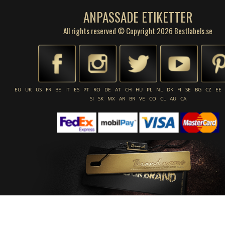
ANPASSADE ETIKETTER
All rights reserved © Copyright 2026 Bestlabels.se
EU
UK
US
FR
BE
IT
ES
PT
RO
DE
AT
CH
HU
PL
NL
DK
FI
SE
BG
CZ
EE
SI
SK
MX
AR
BR
VE
CO
CL
AU
CA