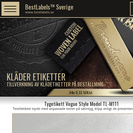
BestLabels™ Sverige
www.bestlabels.se
KLÄDER ETIKETTER
TILLVERKNING AV KLÄDETIKETTER PÅ BESTÄLLNING
...från 0,33 SEK/st.
Tygetikett Vogue Style Model TL-M111
Textiletikett tryckt med anpassade texter på satintyg, klipp enligt de presente