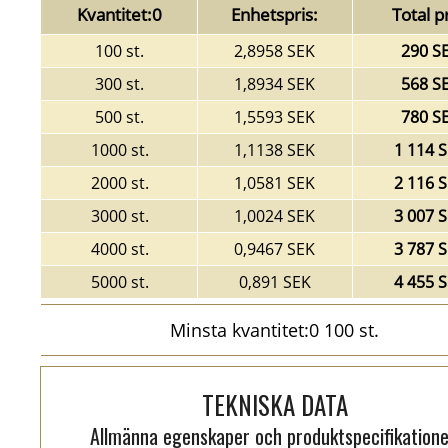
Kvantitet:0
Enhetspris:
Total pr
100 st.
2,8958 SEK
290 S
300 st.
1,8934 SEK
568 S
500 st.
1,5593 SEK
780 S
1000 st.
1,1138 SEK
1 114 
2000 st.
1,0581 SEK
2 116 
3000 st.
1,0024 SEK
3 007 
4000 st.
0,9467 SEK
3 787 
5000 st.
0,891 SEK
4 455 
Minsta kvantitet:0 100 st.
TEKNISKA DATA
Allmänna egenskaper och produktspecifikatione