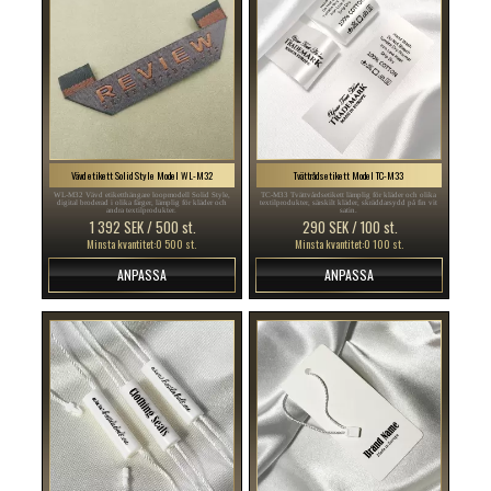
Vävd etikett Solid Style Model WL-M32
Tvättrådsetikett Model TC-M33
WL-M32 Vävd etiketthängare loopmodell Solid Style,
TC-M33 Tvättvårdsetikett lämplig för kläder och olika
digital broderad i olika färger, lämplig för kläder och
textilprodukter, särskilt kläder, skräddarsydd på fin vit
andra textilprodukter.
satin.
1 392 SEK / 500 st.
290 SEK / 100 st.
Minsta kvantitet:0 500 st.
Minsta kvantitet:0 100 st.
ANPASSA
ANPASSA