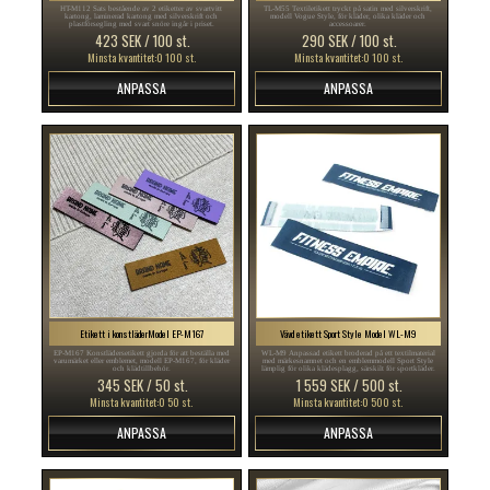
HT-M112 Sats bestående av 2 etiketter av svartvitt
TL-M55 Textiletikett tryckt på satin med silverskrift,
kartong, laminerad kartong med silverskrift och
modell Vogue Style, för kläder, olika kläder och
plastförsegling med svart snöre ingår i priset.
accessoarer.
423 SEK / 100 st.
290 SEK / 100 st.
Minsta kvantitet:0 100 st.
Minsta kvantitet:0 100 st.
ANPASSA
ANPASSA
Etikett i konstläderModel EP-M167
Vävd etikett Sport Style Model WL-M9
EP-M167 Konstlädersetikett gjorda för att beställa med
WL-M9 Anpassad etikett broderad på ett textilmaterial
varumärket eller emblemet, modell EP-M167, för kläder
med märkesnamnet och en emblemmodell Sport Style
och klädtillbehör.
lämplig för olika klädesplagg, särskilt för sportkläder.
345 SEK / 50 st.
1 559 SEK / 500 st.
Minsta kvantitet:0 50 st.
Minsta kvantitet:0 500 st.
ANPASSA
ANPASSA