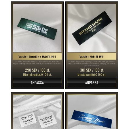
Tygetikett Standard Style Model TL-M83
Tygetikett Model TL-M49
TL-M83 Textiletikett tryckt på satinmodell Standard
TL-M49 Tygetikett tryckt på svart satin med guldskrift,
Style, lämplig för textilier, kläder, klädtillbehör och mer.
anpassad med varumärke och storlek, lämplig för kläder
och klädtillbehör.
290 SEK / 100 st.
301 SEK / 100 st.
Minsta kvantitet:0 100 st.
Minsta kvantitet:0 100 st.
ANPASSA
ANPASSA