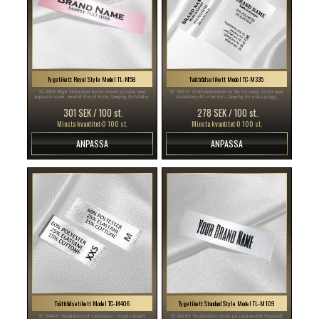
Tygetikett Royal Style Model TL-M58
Tvättrådsetikett Model TC-M335
TL-M58 High Definition tryckt etikett på satin med
TC-M335 Tvättvårdsetikett av fin vit satin, tryckt med
anpassat namn, modell Royal Style, lämplig för kläder.
skräddarsydd svart text, lämplig för olika plagg.
301 SEK / 100 st.
278 SEK / 100 st.
Minsta kvantitet:0 100 st.
Minsta kvantitet:0 100 st.
ANPASSA
ANPASSA
Tvättrådsetikett Model TC-M406
Tygetikett Standard Style Model TL-M109
TC-M406 Skräddarsydd vårdetikett i högkvalitativ
TL-M109 Textiletikett tryckt på satinmodell Standard