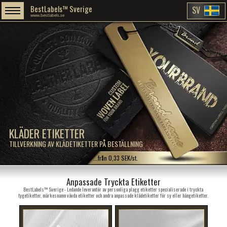
BestLabels™ Sverige
SV
www.bestlabels.se
KLÄDER ETIKETTER
TILLVERKNING AV KLÄDETIKETTER PÅ BESTÄLLNING
...från 0,33 SEK/st.
Anpassade Tryckta Etiketter
BestLabels™ Sverige - Ledande leverantör av personliga plagg etiketter specialiserade i tryckta
tygetiketter, märkesnamn vävda etiketter och andra anpassade klädetiketter för sy eller hängetiketter.