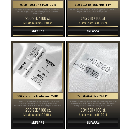
Tygetikett Vogue Style Model TL-M69
Tygetikett Compact Style Model TL-M4
TL-M69 Textiletikett tryckt på satin med silverskrift,
TL-M4 Textiltikett tryckt på satintygsmodell Compact
modell Vogue Style, för kläder, olika kläder och
Style, som vävs på en textilprodukt.
accessoarer.
290 SEK / 100 st.
245 SEK / 100 st.
Minsta kvantitet:0 100 st.
Minsta kvantitet:0 100 st.
ANPASSA
ANPASSA
Tvättrådsetikett med storlek Model TC-M42
Tvättrådsetikett Model TC-M402
TC-M42 Tvättvårdsetikett av satin som innehåller
TC-M402 Personlig satinetikett för märkning av kläder
storleksinformation, texter, tvättsymboler och
med skötsel- och underhållsinformation, inklusive
tvättinstruktioner och märkesnamn, lämplig för kläder.
tvättsymboler, sammansättning och storlekar.
290 SEK / 100 st.
234 SEK / 100 st.
Minsta kvantitet:0 100 st.
Minsta kvantitet:0 100 st.
ANPASSA
ANPASSA