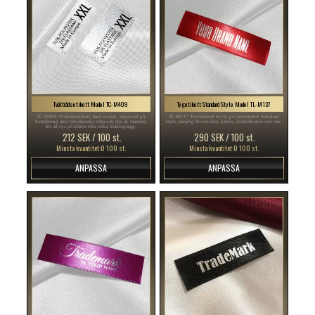
Tvättrådsetikett Model TC-M409
Tygetikett Standard Style Model TL-M137
TC-M409 Tvättrådsetikett, med storlek, anpassad på
TL-M137 Textiletikett tryckt på satinmodell Standard
beställning med tillverkarens data och typ av material,
Style, lämplig för textilier, kläder, klädtillbehör och mer.
för att sys på kläder eller olika klädesplagg.
212 SEK / 100 st.
290 SEK / 100 st.
Minsta kvantitet:0 100 st.
Minsta kvantitet:0 100 st.
ANPASSA
ANPASSA