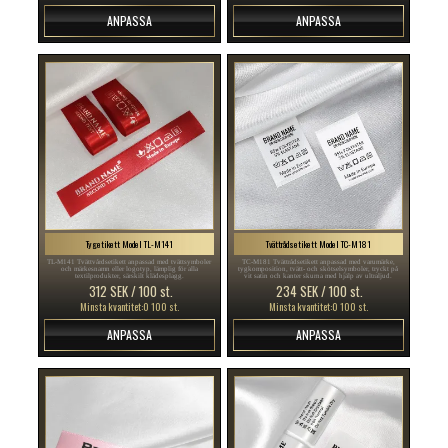
ANPASSA
ANPASSA
Tygetikett Model TL-M141
Tvättrådsetikett Model TC-M181
TL-M141 Tvättvårdsetikett anpassad med tvättsymboler
TC-M181 Tvättrådsetikett anpassad med varumärke,
och märkesnamn eller logotyp, lämplig för alla
tygkomposition, tvätt- och skötselsymboler, tryckt på
textilprodukter, särskilt klädesplagg.
vit satin och kanter skurna med hjälp av ultraljud.
312 SEK / 100 st.
234 SEK / 100 st.
Minsta kvantitet:0 100 st.
Minsta kvantitet:0 100 st.
ANPASSA
ANPASSA