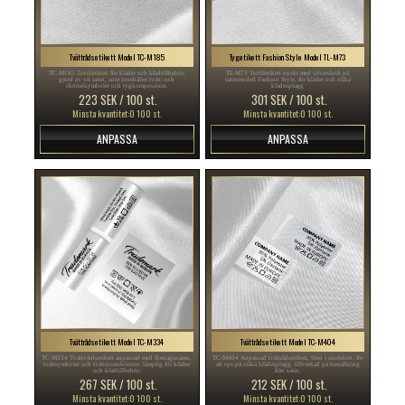
Tvättrådsetikett Model TC-M185
Tygetikett Fashion Style Model TL-M73
TC-M185 Textiletikett för kläder och klädtillbehör,
TL-M73 Textiletikett tryckt med silverskrift på
gjord av vit satin, som innehåller tvätt- och
satinmodell Fashion Style, för kläder och olika
skötselsymboler och tygkomposition.
klädesplagg
223 SEK / 100 st.
301 SEK / 100 st.
Minsta kvantitet:0 100 st.
Minsta kvantitet:0 100 st.
ANPASSA
ANPASSA
Tvättrådsetikett Model TC-M334
Tvättrådsetikett Model TC-M404
TC-M334 Tvättvårdsetikett anpassad med företagsnamn,
TC-M404 Anpassad tvättrådsetikett, liten i storleken, för
tvättsymboler och tvättinstruktioner, lämplig för kläder
att sys på olika klädesplagg, tillverkad på beställning
och klädtillbehör.
från satin.
267 SEK / 100 st.
212 SEK / 100 st.
Minsta kvantitet:0 100 st.
Minsta kvantitet:0 100 st.