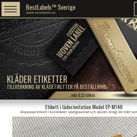
BestLabels™ Sverige
www.bestlabels.se
KLÄDER ETIKETTER
TILLVERKNING AV KLÄDETIKETTER PÅ BESTÄLLNING
...från 0,33 SEK/st.
Etikett i läderimitation Model EP-M148
Anpassad etikett i konstläder, lasergraverad och skuren enligt de mått som