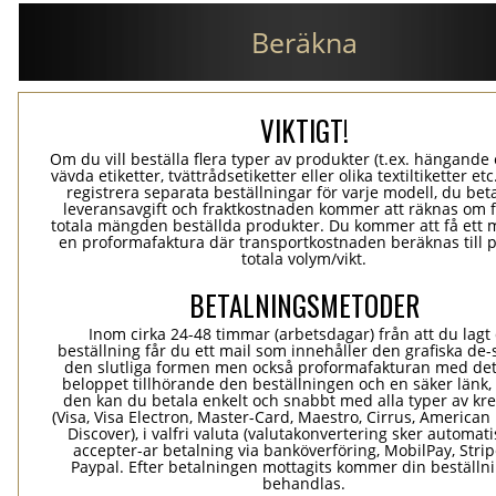
Beräkna
VIKTIGT!
Om du vill beställa flera typer av produkter (t.ex. hängande e
vävda etiketter, tvättrådsetiketter eller olika textiltiketter et
registrera separata beställningar för varje modell, du bet
leveransavgift och fraktkostnaden kommer att räknas om 
totala mängden beställda produkter. Du kommer att få ett 
en proformafaktura där transportkostnaden beräknas till 
totala volym/vikt.
BETALNINGSMETODER
Inom cirka 24-48 timmar (arbetsdagar) från att du lagt
beställning får du ett mail som innehåller den grafiska de-
den slutliga formen men också proformafakturan med det
beloppet tillhörande den beställningen och en säker länk
den kan du betala enkelt och snabbt med alla typer av kre
(Visa, Visa Electron, Master-Card, Maestro, Cirrus, American
Discover), i valfri valuta (valutakonvertering sker automatis
accepter-ar betalning via banköverföring, MobilPay, Stri
Paypal. Efter betalningen mottagits kommer din beställni
behandlas.