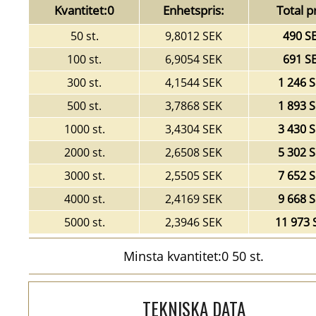
Kvantitet:0
Enhetspris:
Total pr
50 st.
9,8012 SEK
490 S
100 st.
6,9054 SEK
691 S
300 st.
4,1544 SEK
1 246 
500 st.
3,7868 SEK
1 893 
1000 st.
3,4304 SEK
3 430 
2000 st.
2,6508 SEK
5 302 
3000 st.
2,5505 SEK
7 652 
4000 st.
2,4169 SEK
9 668 
5000 st.
2,3946 SEK
11 973 
Minsta kvantitet:0 50 st.
TEKNISKA DATA