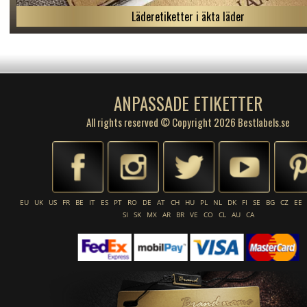
Läderetiketter i äkta läder
ANPASSADE ETIKETTER
All rights reserved © Copyright 2026 Bestlabels.se
EU
UK
US
FR
BE
IT
ES
PT
RO
DE
AT
CH
HU
PL
NL
DK
FI
SE
BG
CZ
EE
SI
SK
MX
AR
BR
VE
CO
CL
AU
CA