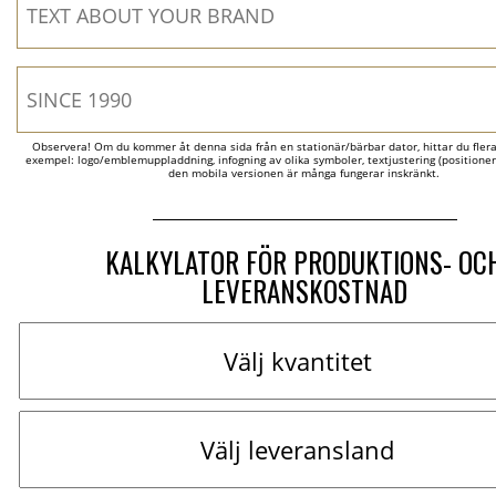
Observera! Om du kommer åt denna sida från en stationär/bärbar dator, hittar du flera al
exempel: logo/emblemuppladdning, infogning av olika symboler, textjustering (positionerin
den mobila versionen är många fungerar inskränkt.
KALKYLATOR FÖR PRODUKTIONS- OC
LEVERANSKOSTNAD