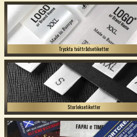
Tryckta tvättrådsetiketter
Storleksetiketter