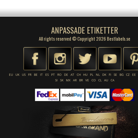
ANPASSADE ETIKETTER
All rights reserved © Copyright 2026 Bestlabels.se
EU
UK
US
FR
BE
IT
ES
PT
RO
DE
AT
CH
HU
PL
NL
DK
FI
SE
BG
CZ
EE
SI
SK
MX
AR
BR
VE
CO
CL
AU
CA