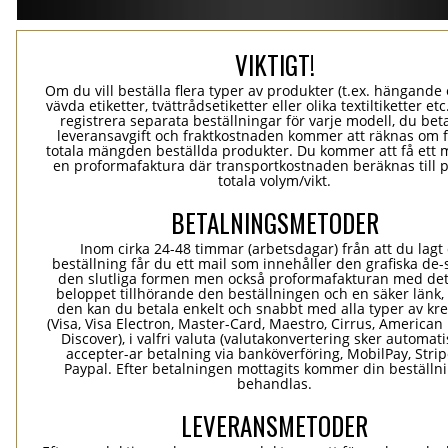
VIKTIGT!
Om du vill beställa flera typer av produkter (t.ex. hängande e
vävda etiketter, tvättrådsetiketter eller olika textiltiketter et
registrera separata beställningar för varje modell, du bet
leveransavgift och fraktkostnaden kommer att räknas om 
totala mängden beställda produkter. Du kommer att få ett 
en proformafaktura där transportkostnaden beräknas till 
totala volym/vikt.
BETALNINGSMETODER
Inom cirka 24-48 timmar (arbetsdagar) från att du lagt
beställning får du ett mail som innehåller den grafiska de-
den slutliga formen men också proformafakturan med det
beloppet tillhörande den beställningen och en säker länk
den kan du betala enkelt och snabbt med alla typer av kre
(Visa, Visa Electron, Master-Card, Maestro, Cirrus, American
Discover), i valfri valuta (valutakonvertering sker automatis
accepter-ar betalning via banköverföring, MobilPay, Stri
Paypal. Efter betalningen mottagits kommer din beställni
behandlas.
LEVERANSMETODER