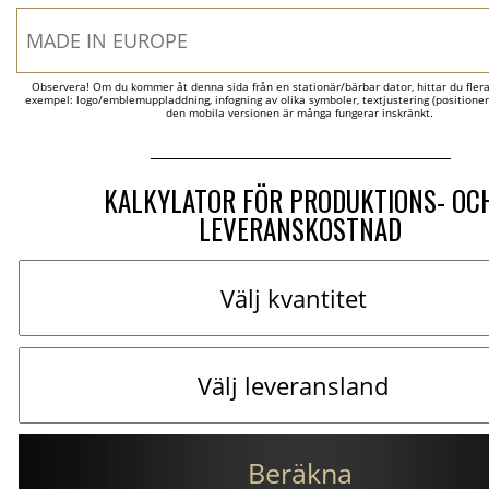
Observera! Om du kommer åt denna sida från en stationär/bärbar dator, hittar du flera al
exempel: logo/emblemuppladdning, infogning av olika symboler, textjustering (positionerin
den mobila versionen är många fungerar inskränkt.
KALKYLATOR FÖR PRODUKTIONS- OC
LEVERANSKOSTNAD
Beräkna