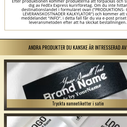
Efter produktionen kommer produkterna att förpackas och ski
dig av FedEx Express kurirföretag. Om du inte hitta
destinationslandet i formuläret ovan ("PRODUKTIONS-
LEVERANSKOSTNADER KALKYLATOR") och kommer att v
meddelandet "INFO", i detta fall får du via e-post prise
leveransmetoden efter att ha skickat beställningen.
ANDRA PRODUKTER DU KANSKE ÄR INTRESSERAD AV
Tryckta namnetiketter i satin