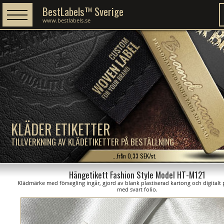
BestLabels™ Sverige
www.bestlabels.se
KLÄDER ETIKETTER
TILLVERKNING AV KLÄDETIKETTER PÅ BESTÄLLNING
...från 0,33 SEK/st.
Hängetikett Fashion Style Model HT-M121
Klädmärke med försegling ingår, gjord av blank plastiserad kartong och digitalt 
med svart folio.