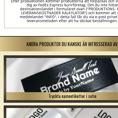
Efter produktionen kommer produkterna att förpackas och ski
dig av FedEx Express kurirföretag. Om du inte hitta
destinationslandet i formuläret ovan ("PRODUKTIONS-
LEVERANSKOSTNADER KALKYLATOR") och kommer att v
meddelandet "INFO", i detta fall får du via e-post prise
leveransmetoden efter att ha skickat beställningen.
ANDRA PRODUKTER DU KANSKE ÄR INTRESSERAD AV
Tryckta namnetiketter i satin