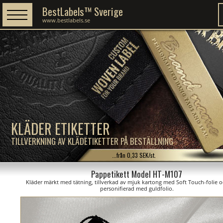
BestLabels™ Sverige
www.bestlabels.se
KLÄDER ETIKETTER
TILLVERKNING AV KLÄDETIKETTER PÅ BESTÄLLNING
...från 0,33 SEK/st.
Pappetikett Model HT-M107
Kläder märkt med tätning, tillverkad av mjuk kartong med Soft Touch-folie oc
personifierad med guldfolio.