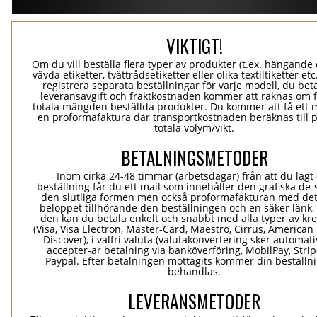
VIKTIGT!
Om du vill beställa flera typer av produkter (t.ex. hängande e
vävda etiketter, tvättrådsetiketter eller olika textiltiketter et
registrera separata beställningar för varje modell, du bet
leveransavgift och fraktkostnaden kommer att räknas om 
totala mängden beställda produkter. Du kommer att få ett 
en proformafaktura där transportkostnaden beräknas till 
totala volym/vikt.
BETALNINGSMETODER
Inom cirka 24-48 timmar (arbetsdagar) från att du lagt
beställning får du ett mail som innehåller den grafiska de-
den slutliga formen men också proformafakturan med det
beloppet tillhörande den beställningen och en säker länk
den kan du betala enkelt och snabbt med alla typer av kre
(Visa, Visa Electron, Master-Card, Maestro, Cirrus, American
Discover), i valfri valuta (valutakonvertering sker automatis
accepter-ar betalning via banköverföring, MobilPay, Stri
Paypal. Efter betalningen mottagits kommer din beställni
behandlas.
LEVERANSMETODER