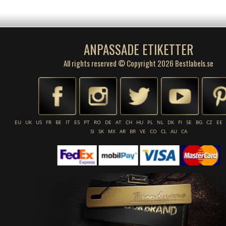
ANPASSADE ETIKETTER
All rights reserved © Copyright 2026 Bestlabels.se
EU
UK
US
FR
BE
IT
ES
PT
RO
DE
AT
CH
HU
PL
NL
DK
FI
SE
BG
CZ
EE
SI
SK
MX
AR
BR
VE
CO
CL
AU
CA