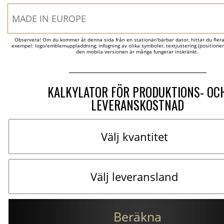
Observera! Om du kommer åt denna sida från en stationär/bärbar dator, hittar du flera al
exempel: logo/emblemuppladdning, infogning av olika symboler, textjustering (positionerin
den mobila versionen är många fungerar inskränkt.
KALKYLATOR FÖR PRODUKTIONS- OC
LEVERANSKOSTNAD
Beräkna