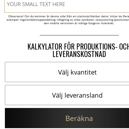
Observera! Om du kommer åt denna sida från en stationär/bärbar dator, hittar du flera al
exempel: logo/emblemuppladdning, infogning av olika symboler, textjustering (positionerin
den mobila versionen är många fungerar inskränkt.
KALKYLATOR FÖR PRODUKTIONS- OC
LEVERANSKOSTNAD
Beräkna