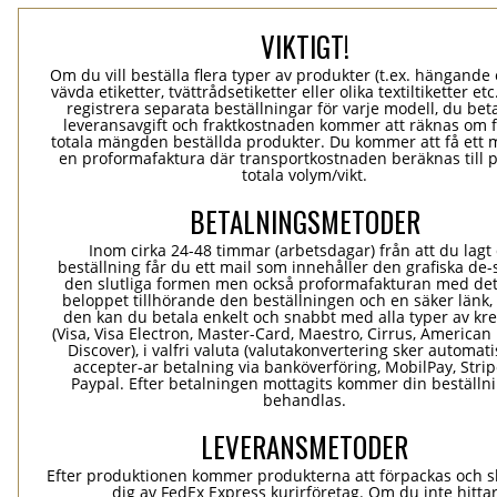
VIKTIGT!
Om du vill beställa flera typer av produkter (t.ex. hängande e
vävda etiketter, tvättrådsetiketter eller olika textiltiketter et
registrera separata beställningar för varje modell, du bet
leveransavgift och fraktkostnaden kommer att räknas om 
totala mängden beställda produkter. Du kommer att få ett 
en proformafaktura där transportkostnaden beräknas till 
totala volym/vikt.
BETALNINGSMETODER
Inom cirka 24-48 timmar (arbetsdagar) från att du lagt
beställning får du ett mail som innehåller den grafiska de-
den slutliga formen men också proformafakturan med det
beloppet tillhörande den beställningen och en säker länk
den kan du betala enkelt och snabbt med alla typer av kre
(Visa, Visa Electron, Master-Card, Maestro, Cirrus, American
Discover), i valfri valuta (valutakonvertering sker automatis
accepter-ar betalning via banköverföring, MobilPay, Stri
Paypal. Efter betalningen mottagits kommer din beställni
behandlas.
LEVERANSMETODER
Efter produktionen kommer produkterna att förpackas och ski
dig av FedEx Express kurirföretag. Om du inte hitta