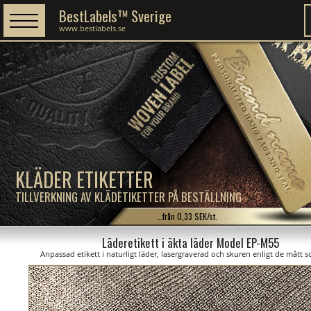
BestLabels™ Sverige
www.bestlabels.se
KLÄDER ETIKETTER
TILLVERKNING AV KLÄDETIKETTER PÅ BESTÄLLNING
...från 0,33 SEK/st.
Läderetikett i äkta läder Model EP-M55
Anpassad etikett i naturligt läder, lasergraverad och skuren enligt de mått s