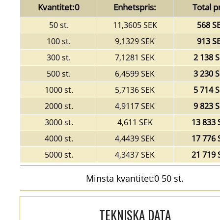
Kvantitet:0
Enhetspris:
Total pr
50 st.
11,3605 SEK
568 S
100 st.
9,1329 SEK
913 S
300 st.
7,1281 SEK
2 138 
500 st.
6,4599 SEK
3 230 
1000 st.
5,7136 SEK
5 714 
2000 st.
4,9117 SEK
9 823 
3000 st.
4,611 SEK
13 833 
4000 st.
4,4439 SEK
17 776 
5000 st.
4,3437 SEK
21 719 
Minsta kvantitet:0 50 st.
TEKNISKA DATA