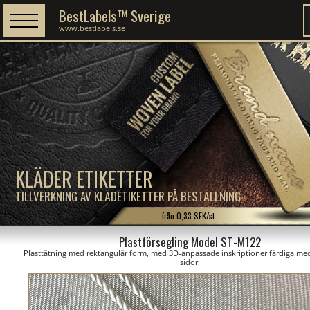
BestLabels™ Sverige
www.bestlabels.se
KLÄDER ETIKETTER
TILLVERKNING AV KLÄDETIKETTER PÅ BESTÄLLNING
...från 0,33 SEK/st.
Plastförsegling Model ST-M122
Plasttätning med rektangulär form, med 3D-anpassade inskriptioner färdiga med
sidor.