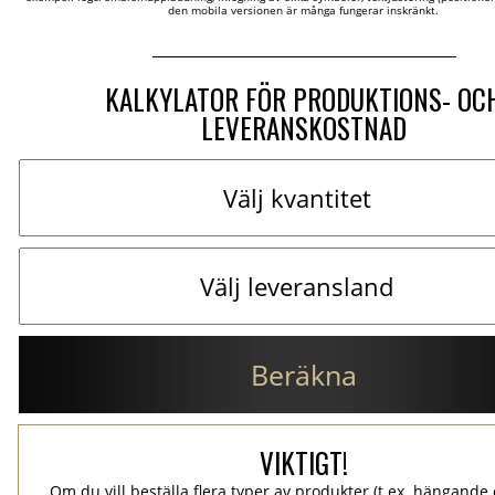
den mobila versionen är många fungerar inskränkt.
KALKYLATOR FÖR PRODUKTIONS- OC
LEVERANSKOSTNAD
Beräkna
VIKTIGT!
Om du vill beställa flera typer av produkter (t.ex. hängande e