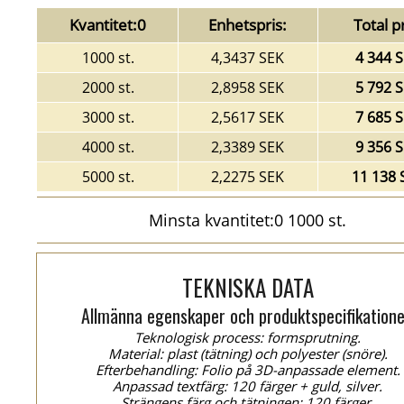
Kvantitet:0
Enhetspris:
Total pr
1000 st.
4,3437 SEK
4 344 
2000 st.
2,8958 SEK
5 792 
3000 st.
2,5617 SEK
7 685 
4000 st.
2,3389 SEK
9 356 
5000 st.
2,2275 SEK
11 138 
Minsta kvantitet:0 1000 st.
TEKNISKA DATA
Allmänna egenskaper och produktspecifikatione
Teknologisk process: formsprutning.
Material: plast (tätning) och polyester (snöre).
Efterbehandling: Folio på 3D-anpassade element.
Anpassad textfärg: 120 färger + guld, silver.
Strängens färg och tätningen: 120 färger.