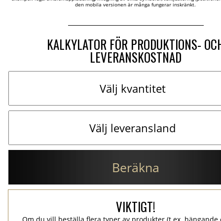
den mobila versionen är många fungerar inskränkt.
KALKYLATOR FÖR PRODUKTIONS- OC
LEVERANSKOSTNAD
Beräkna
VIKTIGT!
Om du vill beställa flera typer av produkter (t.ex. hängande e