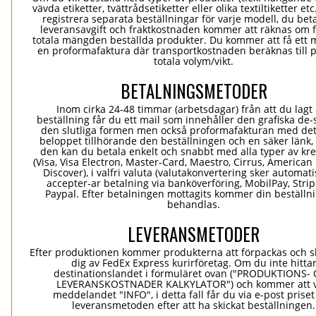
vävda etiketter, tvättrådsetiketter eller olika textiltiketter et
registrera separata beställningar för varje modell, du bet
leveransavgift och fraktkostnaden kommer att räknas om 
totala mängden beställda produkter. Du kommer att få ett 
en proformafaktura där transportkostnaden beräknas till 
totala volym/vikt.
BETALNINGSMETODER
Inom cirka 24-48 timmar (arbetsdagar) från att du lagt
beställning får du ett mail som innehåller den grafiska de-
den slutliga formen men också proformafakturan med det
beloppet tillhörande den beställningen och en säker länk
den kan du betala enkelt och snabbt med alla typer av kre
(Visa, Visa Electron, Master-Card, Maestro, Cirrus, American
Discover), i valfri valuta (valutakonvertering sker automatis
accepter-ar betalning via banköverföring, MobilPay, Stri
Paypal. Efter betalningen mottagits kommer din beställni
behandlas.
LEVERANSMETODER
Efter produktionen kommer produkterna att förpackas och ski
dig av FedEx Express kurirföretag. Om du inte hitta
destinationslandet i formuläret ovan ("PRODUKTIONS-
LEVERANSKOSTNADER KALKYLATOR") och kommer att v
meddelandet "INFO", i detta fall får du via e-post prise
leveransmetoden efter att ha skickat beställningen.