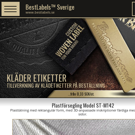
BestLabels™ Sverige
www.bestlabels.se
KLÄDER ETIKETTER
TILLVERKNING AV KLÄDETIKETTER PÅ BESTÄLLNING
...från 0,33 SEK/st.
Plastförsegling Model ST-M142
Plasttätning med rektangulär form, med 3D-anpassade inskriptioner färdiga med
sidor.