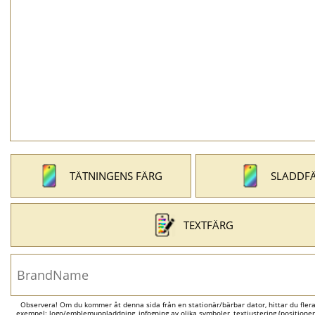
TÄTNINGENS FÄRG
SLADDF
TEXTFÄRG
Observera! Om du kommer åt denna sida från en stationär/bärbar dator, hittar du flera al
exempel: logo/emblemuppladdning, infogning av olika symboler, textjustering (positionerin