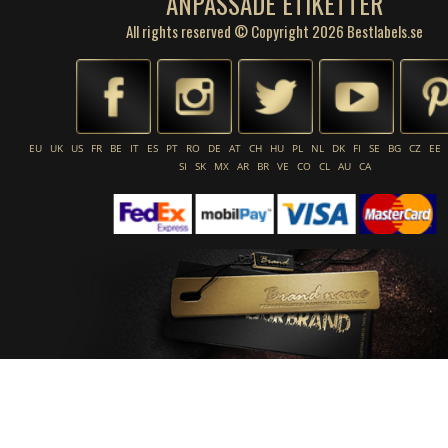
ANPASSADE ETIKETTER
All rights reserved © Copyright 2026 Bestlabels.se
EU
UK
US
FR
BE
IT
ES
PT
RO
DE
AT
CH
HU
PL
NL
DK
FI
SE
BG
CZ
EE
SI
SK
MX
AR
BR
VE
CO
CL
AU
CA