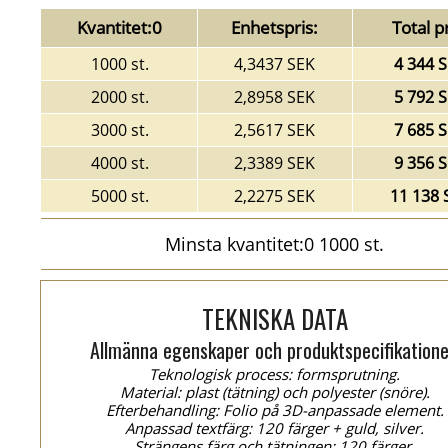
Kvantitet:0
Enhetspris:
Total pr
1000 st.
4,3437 SEK
4 344 
2000 st.
2,8958 SEK
5 792 
3000 st.
2,5617 SEK
7 685 
4000 st.
2,3389 SEK
9 356 
5000 st.
2,2275 SEK
11 138 
Minsta kvantitet:0 1000 st.
TEKNISKA DATA
Allmänna egenskaper och produktspecifikatione
Teknologisk process: formsprutning.
Material: plast (tätning) och polyester (snöre).
Efterbehandling: Folio på 3D-anpassade element.
Anpassad textfärg: 120 färger + guld, silver.
Strängens färg och tätningen: 120 färger.