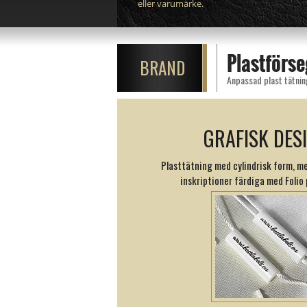
eller varumärke.
Plastförs
BRAND
Anpassad plast tätnin
GRAFISK DES
Plasttätning med cylindrisk form, 
inskriptioner färdiga med Folio p