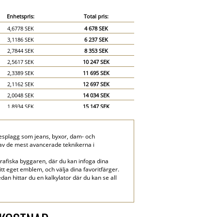
Enhetspris:
Total pris:
4,6778 SEK
4 678 SEK
3,1186 SEK
6 237 SEK
2,7844 SEK
8 353 SEK
2,5617 SEK
10 247 SEK
2,3389 SEK
11 695 SEK
2,1162 SEK
12 697 SEK
2,0048 SEK
14 034 SEK
1,8934 SEK
15 147 SEK
1,782 SEK
16 038 SEK
1,6707 SEK
16 707 SEK
ädesplagg som jeans, byxor, dam- och
1,4479 SEK
21 719 SEK
 av de mest avancerade teknikerna i
1,3365 SEK
26 730 SEK
rafiska byggaren, där du kan infoga dina
ditt eget emblem, och välja dina favoritfärger.
dan hittar du en kalkylator där du kan se all