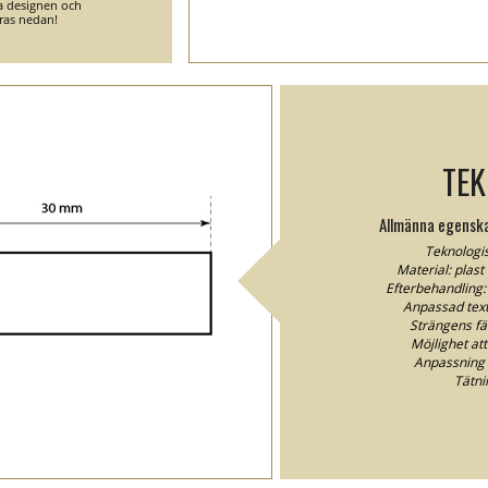
ga designen och
ras nedan!
TEK
Allmänna egenska
Teknologis
Material: plast
Efterbehandling:
Anpassad textf
Strängens fä
Möjlighet att
Anpassning / 
Tätni