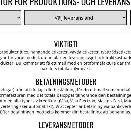
TOR FÖR PRODUKTIONS- OCH LEVERAN
VIKTIGT!
rodukter (t.ex. hängande etiketter, vävda etiketter, tvättrådsetiketter
ngar för varje modell, du betalar en leveransavgift och fraktkostn
dukter. Du kommer att få ett mail med en proformafaktura där tra
paketets totala volym/vikt.
BETALNINGSMETODER
dagar) från att du lagt din beställning får du ett mail som innehål
ormafakturan med det totala beloppet tillhörande den beställning
 med alla typer av kreditkort (Visa, Visa Electron, Master-Card, Ma
konvertering sker automatiskt). Vi accepter-ar betalning via banköver
Efter betalningen mottagits kommer din beställning att behandlas
LEVERANSMETODER