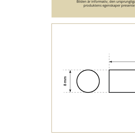
Bilden är informativ, den ursprungli
produktens egenskaper presente