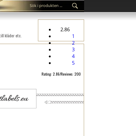
2.86
ll kläder etc.
1
2
3
4
5
Rating: 2.86/Reviews: 200