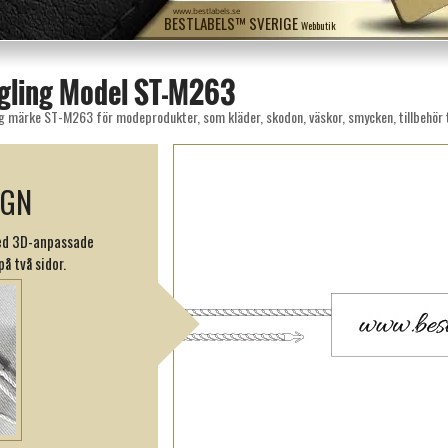
www.bestlabels.se
BESTLABELS™ SVERIGE
Webbutik
egling Model ST-M263
g märke ST-M263 för modeprodukter, som kläder, skodon, väskor, smycken, tillbehör ti
IGN
med 3D-anpassade
å två sidor.