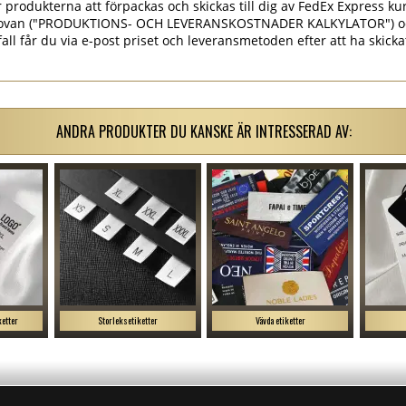
rodukterna att förpackas och skickas till dig av FedEx Express kur
et ovan ("PRODUKTIONS- OCH LEVERANSKOSTNADER KALKYLATOR") o
 fall får du via e-post priset och leveransmetoden efter att ha skick
ANDRA PRODUKTER DU KANSKE ÄR INTRESSERAD AV:
ketter
Storleksetiketter
Vävda etiketter