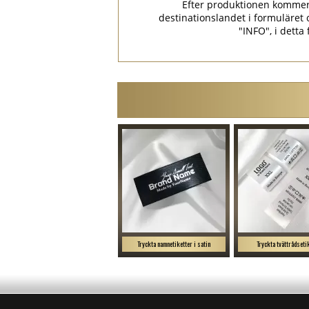
Efter produktionen kommer p
destinationslandet i formulär
"INFO", i detta
Tryckta namnetiketter i satin
Tryckta tvättrådseti