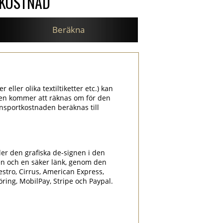
SKOSTNAD
Beräkna
 eller olika textiltiketter etc.) kan
aden kommer att räknas om för den
nsportkostnaden beräknas till
ler den grafiska de-signen i den
en och en säker länk, genom den
estro, Cirrus, American Express,
föring, MobilPay, Stripe och Paypal.
.