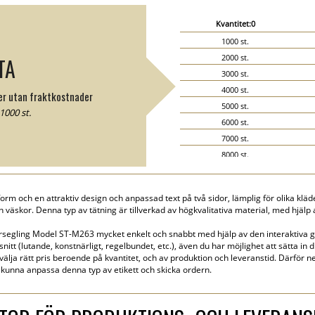
Kvantitet:0
1000 st.
2000 st.
TA
3000 st.
4000 st.
ter utan fraktkostnader
5000 st.
1000 st.
6000 st.
7000 st.
8000 st.
9000 st.
10000 st.
orm och en attraktiv design och anpassad text på två sidor, lämplig för olika kl
15000 st.
 väskor. Denna typ av tätning är tillverkad av högkvalitativa material, med hjälp
20000 st.
rsegling Model ST-M263 mycket enkelt och snabbt med hjälp av den interaktiva g
snitt (lutande, konstnärligt, regelbundet, etc.), även du har möjlighet att sätta in 
 välja rätt pris beroende på kvantitet, och av produktion och leveranstid. Därför ne
kunna anpassa denna typ av etikett och skicka ordern.