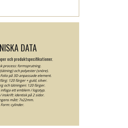
NISKA DATA
per och produktspecifikationer.
k process: formsprutning.
 (tätning) och polyester (snöre).
 Folio på 3D-anpassade element.
ärg: 120 färger + guld, silver.
rg och tätningen: 120 färger.
 infoga ett emblem / logotyp.
inskrift: identisk på 2 sidor.
ngens mått: 7x22mm.
Form: cylinder.