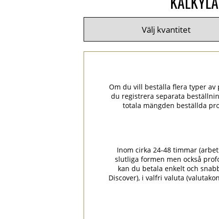
KALKYLA
Om du vill beställa flera typer av p
du registrera separata beställni
totala mängden beställda pro
Inom cirka 24-48 timmar (arbets
slutliga formen men också prof
kan du betala enkelt och snabbt
Discover), i valfri valuta (valuta