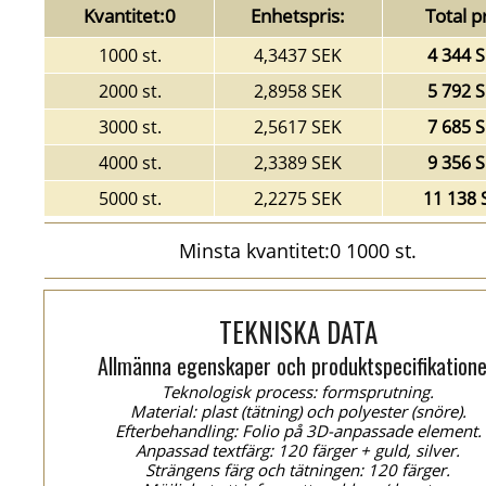
Kvantitet:0
Enhetspris:
Total pr
1000 st.
4,3437 SEK
4 344 
2000 st.
2,8958 SEK
5 792 
3000 st.
2,5617 SEK
7 685 
4000 st.
2,3389 SEK
9 356 
5000 st.
2,2275 SEK
11 138 
Minsta kvantitet:0 1000 st.
TEKNISKA DATA
Allmänna egenskaper och produktspecifikatione
Teknologisk process: formsprutning.
Material: plast (tätning) och polyester (snöre).
Efterbehandling: Folio på 3D-anpassade element.
Anpassad textfärg: 120 färger + guld, silver.
Strängens färg och tätningen: 120 färger.