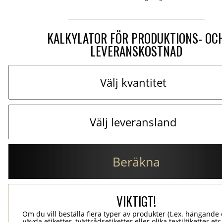
KALKYLATOR FÖR PRODUKTIONS- OC
LEVERANSKOSTNAD
Beräkna
VIKTIGT!
Om du vill beställa flera typer av produkter (t.ex. hängande e
vävda etiketter, tvättrådsetiketter eller olika textiltiketter et