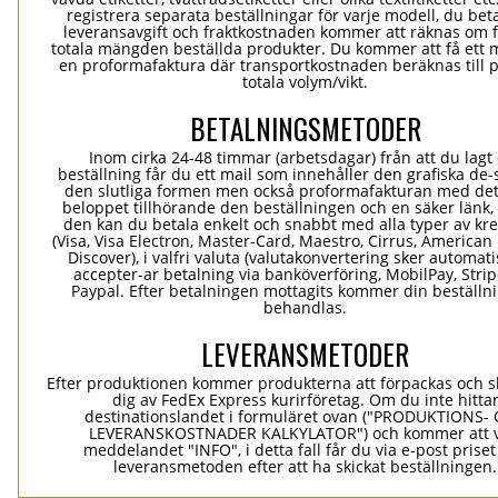
registrera separata beställningar för varje modell, du bet
leveransavgift och fraktkostnaden kommer att räknas om 
totala mängden beställda produkter. Du kommer att få ett 
en proformafaktura där transportkostnaden beräknas till 
totala volym/vikt.
BETALNINGSMETODER
Inom cirka 24-48 timmar (arbetsdagar) från att du lagt
beställning får du ett mail som innehåller den grafiska de-
den slutliga formen men också proformafakturan med det
beloppet tillhörande den beställningen och en säker länk
den kan du betala enkelt och snabbt med alla typer av kre
(Visa, Visa Electron, Master-Card, Maestro, Cirrus, American
Discover), i valfri valuta (valutakonvertering sker automatis
accepter-ar betalning via banköverföring, MobilPay, Stri
Paypal. Efter betalningen mottagits kommer din beställni
behandlas.
LEVERANSMETODER
Efter produktionen kommer produkterna att förpackas och ski
dig av FedEx Express kurirföretag. Om du inte hitta
destinationslandet i formuläret ovan ("PRODUKTIONS-
LEVERANSKOSTNADER KALKYLATOR") och kommer att v
meddelandet "INFO", i detta fall får du via e-post prise
leveransmetoden efter att ha skickat beställningen.