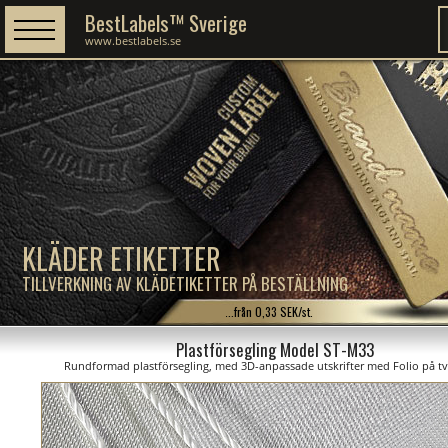
BestLabels™ Sverige
www.bestlabels.se
KLÄDER ETIKETTER
TILLVERKNING AV KLÄDETIKETTER PÅ BESTÄLLNING
...från 0,33 SEK/st.
Plastförsegling Model ST-M33
Rundformad plastförsegling, med 3D-anpassade utskrifter med Folio på tv