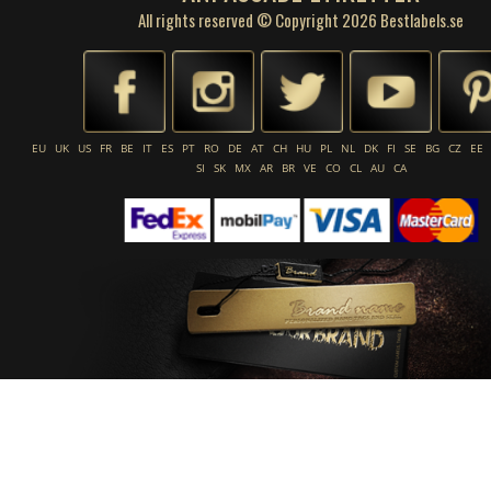
All rights reserved © Copyright 2026 Bestlabels.se
EU
UK
US
FR
BE
IT
ES
PT
RO
DE
AT
CH
HU
PL
NL
DK
FI
SE
BG
CZ
EE
SI
SK
MX
AR
BR
VE
CO
CL
AU
CA