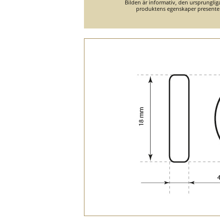
Bilden är informativ, den ursprungli
produktens egenskaper presente