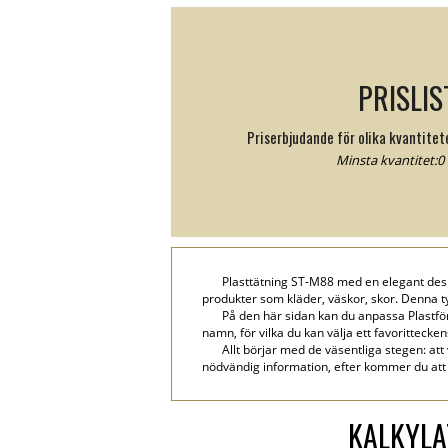
PRISLIS
Priserbjudande för olika kvantite
Minsta kvantitet:0 
Plasttätning ST-M88 med en elegant desi
produkter som kläder, väskor, skor. Denna ty
På den här sidan kan du anpassa Plastfö
namn, för vilka du kan välja ett favorittecken
Allt börjar med de väsentliga stegen: att
nödvändig information, efter kommer du att 
KALKYLA