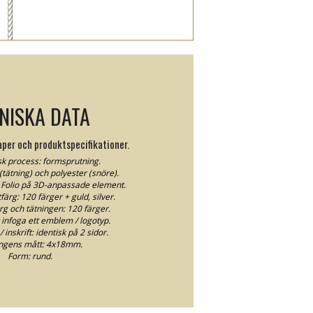
NISKA DATA
per och produktspecifikationer.
k process: formsprutning.
 (tätning) och polyester (snöre).
 Folio på 3D-anpassade element.
ärg: 120 färger + guld, silver.
rg och tätningen: 120 färger.
 infoga ett emblem / logotyp.
inskrift: identisk på 2 sidor.
ngens mått: 4x18mm.
Form: rund.