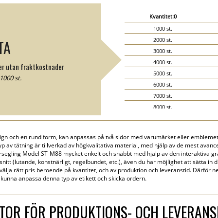
Kvantitet:0
1000 st.
2000 st.
TA
3000 st.
4000 st.
ter utan fraktkostnader
5000 st.
1000 st.
6000 st.
7000 st.
8000 st.
9000 st.
10000 st.
gn och en rund form, kan anpassas på två sidor med varumärket eller emblemet /
15000 st.
p av tätning är tillverkad av högkvalitativa material, med hjälp av de mest avan
20000 st.
rsegling Model ST-M88 mycket enkelt och snabbt med hjälp av den interaktiva gra
snitt (lutande, konstnärligt, regelbundet, etc.), även du har möjlighet att sätta in 
 välja rätt pris beroende på kvantitet, och av produktion och leveranstid. Därför ne
kunna anpassa denna typ av etikett och skicka ordern.
TOR FÖR PRODUKTIONS- OCH LEVERAN