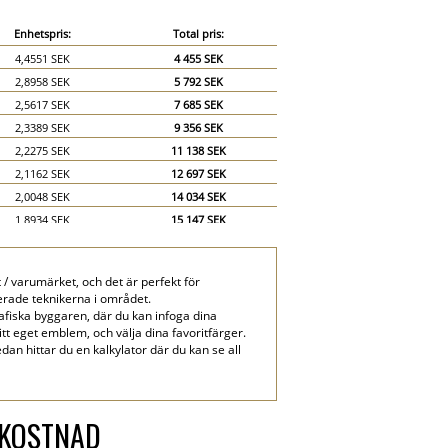
Enhetspris:
Total pris:
4,4551 SEK
4 455 SEK
2,8958 SEK
5 792 SEK
2,5617 SEK
7 685 SEK
2,3389 SEK
9 356 SEK
2,2275 SEK
11 138 SEK
2,1162 SEK
12 697 SEK
2,0048 SEK
14 034 SEK
1,8934 SEK
15 147 SEK
1,782 SEK
16 038 SEK
1,6707 SEK
16 707 SEK
 varumärket, och det är perfekt för
1,4479 SEK
21 719 SEK
cerade teknikerna i området.
1,3365 SEK
26 730 SEK
fiska byggaren, där du kan infoga dina
ditt eget emblem, och välja dina favoritfärger.
dan hittar du en kalkylator där du kan se all
SKOSTNAD