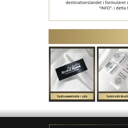
destinationslandet i formulär
"INFO", i detta
Tryckta namnetiketter i satin
Tryckta tvättrådseti