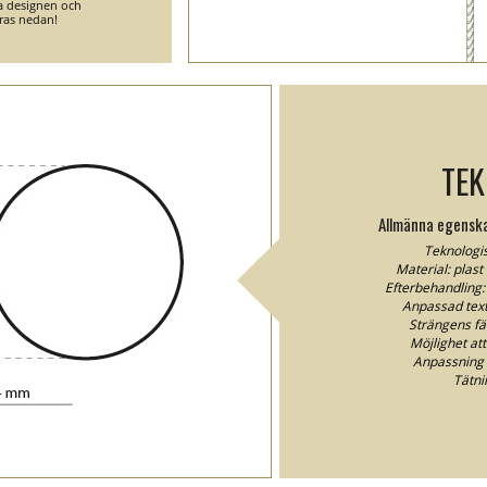
ga designen och
ras nedan!
TEK
Allmänna egenska
Teknologis
Material: plast
Efterbehandling:
Anpassad textf
Strängens fä
Möjlighet att
Anpassning / 
Tätni