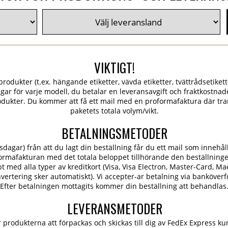
VIKTIGT!
rodukter (t.ex. hängande etiketter, vävda etiketter, tvättrådsetiketter
ngar för varje modell, du betalar en leveransavgift och fraktkostn
dukter. Du kommer att få ett mail med en proformafaktura där tra
paketets totala volym/vikt.
BETALNINGSMETODER
dagar) från att du lagt din beställning får du ett mail som innehål
ormafakturan med det totala beloppet tillhörande den beställning
 med alla typer av kreditkort (Visa, Visa Electron, Master-Card, Ma
konvertering sker automatiskt). Vi accepter-ar betalning via banköver
Efter betalningen mottagits kommer din beställning att behandlas
LEVERANSMETODER
rodukterna att förpackas och skickas till dig av FedEx Express kur