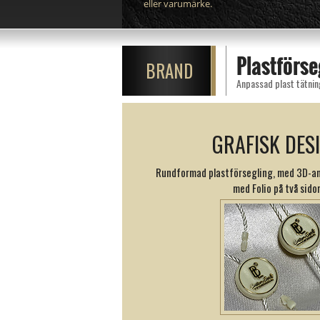
eller varumärke.
Plastförs
BRAND
Anpassad plast tätnin
GRAFISK DES
Rundformad plastförsegling, med 3D-an
med Folio på två sidor