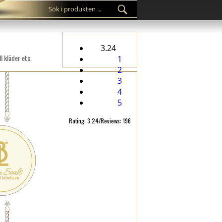
3.24
l kläder etc.
1
2
3
4
5
Rating: 3.24/Reviews: 196