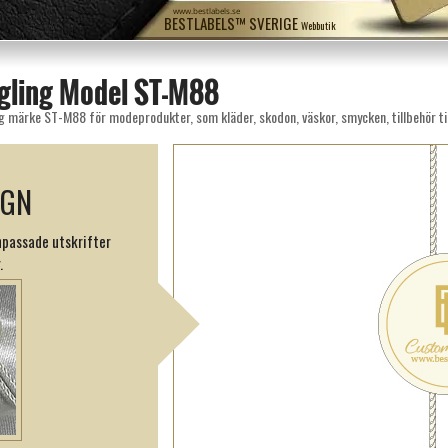
www.bestlabels.se
BESTLABELS™ SVERIGE
Webbutik
egling Model ST-M88
g märke ST-M88 för modeprodukter, som kläder, skodon, väskor, smycken, tillbehör til
IGN
passade utskrifter
.