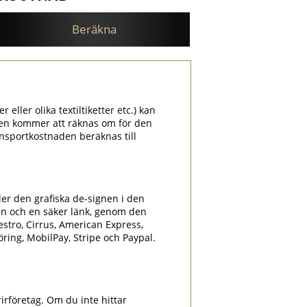
Beräkna
 eller olika textiltiketter etc.) kan
aden kommer att räknas om för den
nsportkostnaden beräknas till
ler den grafiska de-signen i den
en och en säker länk, genom den
estro, Cirrus, American Express,
föring, MobilPay, Stripe och Paypal.
.
irföretag. Om du inte hittar