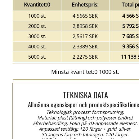
Kvantitet:0
Enhetspris:
Total pr
1000 st.
4,5665 SEK
4 566 
2000 st.
2,8958 SEK
5 792 
3000 st.
2,5617 SEK
7 685 
4000 st.
2,3389 SEK
9 356 
5000 st.
2,2275 SEK
11 138 
Minsta kvantitet:0 1000 st.
TEKNISKA DATA
Allmänna egenskaper och produktspecifikatione
Teknologisk process: formsprutning.
Material: plast (tätning) och polyester (snöre).
Efterbehandling: Folio på 3D-anpassade element.
Anpassad textfärg: 120 färger + guld, silver.
Strängens färg och tätningen: 120 färger.