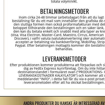
totala volym/vikt.
BETALNINGSMETODER
Inom cirka 24-48 timmar (arbetsdagar) från att du lagt
beställning får du ett mail som innehåller den grafiska de-
den slutliga formen men också proformafakturan med det
beloppet tillhörande den beställningen och en säker länk
den kan du betala enkelt och snabbt med alla typer av kre
(Visa, Visa Electron, Master-Card, Maestro, Cirrus, American
Discover), i valfri valuta (valutakonvertering sker automatis
accepter-ar betalning via banköverföring, MobilPay, Stri
Paypal. Efter betalningen mottagits kommer din beställni
behandlas.
LEVERANSMETODER
Efter produktionen kommer produkterna att förpackas och ski
dig av FedEx Express kurirföretag. Om du inte hitta
destinationslandet i formuläret ovan ("PRODUKTIONS-
LEVERANSKOSTNADER KALKYLATOR") och kommer att v
meddelandet "INFO", i detta fall får du via e-post prise
leveransmetoden efter att ha skickat beställningen.
ANDRA PRODUKTER DU KANSKE ÄR INTRESSERAD AV