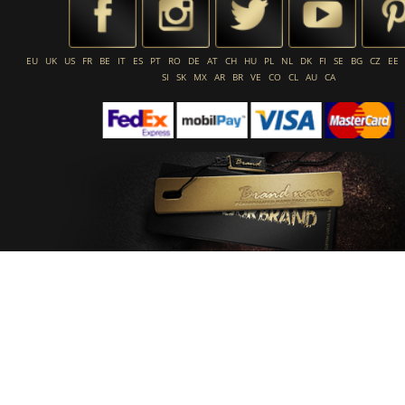
EU
UK
US
FR
BE
IT
ES
PT
RO
DE
AT
CH
HU
PL
NL
DK
FI
SE
BG
CZ
EE
SI
SK
MX
AR
BR
VE
CO
CL
AU
CA