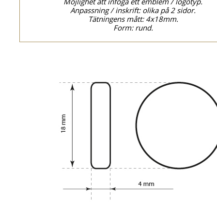
Möjlighet att infoga ett emblem / logotyp.
Anpassning / inskrift: olika på 2 sidor.
Tätningens mått: 4x18mm.
Form: rund.