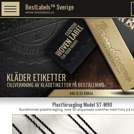
BestLabels™ Sverige
www.bestlabels.se
KLÄDER ETIKETTER
TILLVERKNING AV KLÄDETIKETTER PÅ BESTÄLLNING
...från 0,33 SEK/st.
Plastförsegling Model ST-M90
Rundformad plastförsegling, med 3D-anpassade utskrifter med Folio på tv