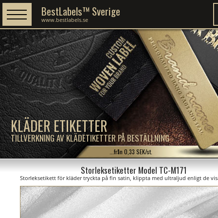
BestLabels™ Sverige
www.bestlabels.se
KLÄDER ETIKETTER
TILLVERKNING AV KLÄDETIKETTER PÅ BESTÄLLNING
...från 0,33 SEK/st.
Storleksetiketter Model TC-M171
Storleksetikett för kläder tryckta på fin satin, klippta med ultraljud enligt de v