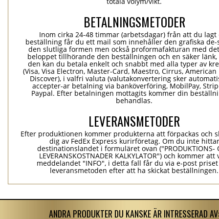
totala volym/vikt.
BETALNINGSMETODER
Inom cirka 24-48 timmar (arbetsdagar) från att du lagt
beställning får du ett mail som innehåller den grafiska de-
den slutliga formen men också proformafakturan med det
beloppet tillhörande den beställningen och en säker länk
den kan du betala enkelt och snabbt med alla typer av kre
(Visa, Visa Electron, Master-Card, Maestro, Cirrus, American
Discover), i valfri valuta (valutakonvertering sker automatis
accepter-ar betalning via banköverföring, MobilPay, Stri
Paypal. Efter betalningen mottagits kommer din beställni
behandlas.
LEVERANSMETODER
Efter produktionen kommer produkterna att förpackas och ski
dig av FedEx Express kurirföretag. Om du inte hitta
destinationslandet i formuläret ovan ("PRODUKTIONS-
LEVERANSKOSTNADER KALKYLATOR") och kommer att v
meddelandet "INFO", i detta fall får du via e-post prise
leveransmetoden efter att ha skickat beställningen.
ANDRA PRODUKTER DU KANSKE ÄR INTRESSERAD AV