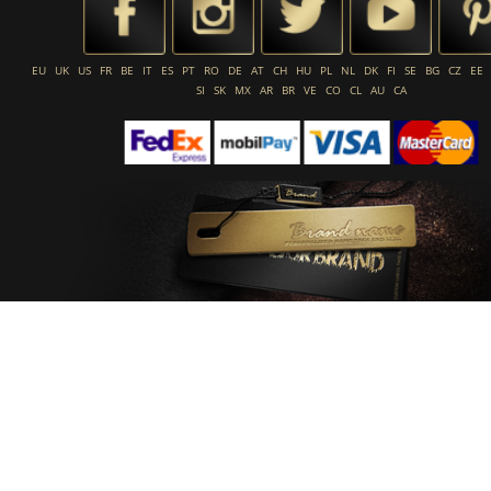
EU
UK
US
FR
BE
IT
ES
PT
RO
DE
AT
CH
HU
PL
NL
DK
FI
SE
BG
CZ
EE
SI
SK
MX
AR
BR
VE
CO
CL
AU
CA