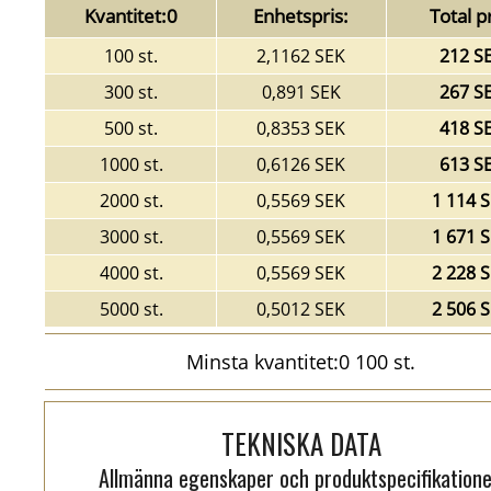
Kvantitet:0
Enhetspris:
Total pr
100 st.
2,1162 SEK
212 S
300 st.
0,891 SEK
267 S
500 st.
0,8353 SEK
418 S
1000 st.
0,6126 SEK
613 S
2000 st.
0,5569 SEK
1 114 
3000 st.
0,5569 SEK
1 671 
4000 st.
0,5569 SEK
2 228 
5000 st.
0,5012 SEK
2 506 
Minsta kvantitet:0 100 st.
TEKNISKA DATA
Allmänna egenskaper och produktspecifikatione