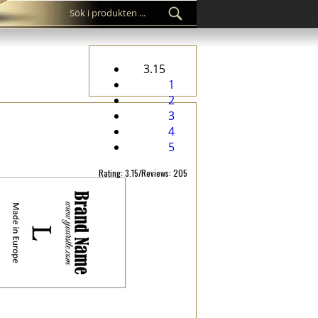
3.15
1
2
3
4
5
Rating: 3.15/Reviews: 205