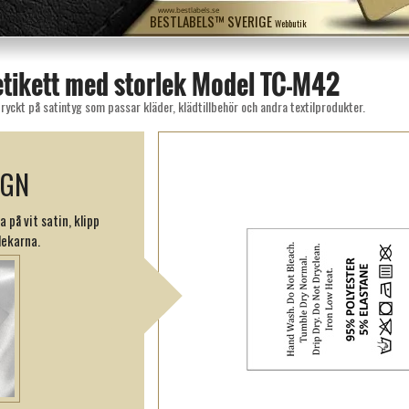
www.bestlabels.se
BESTLABELS™ SVERIGE
Webbutik
etikett med storlek Model TC-M42
yckt på satintyg som passar kläder, klädtillbehör och andra textilprodukter.
IGN
på vit satin, klipp
lekarna.