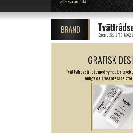
eller varumärke.
Tvättråds
BRAND
Egen etikett TC-M42 tr
GRAFISK DES
Tvättvårdsetikett med symboler tryckta 
enligt de presenterade stor