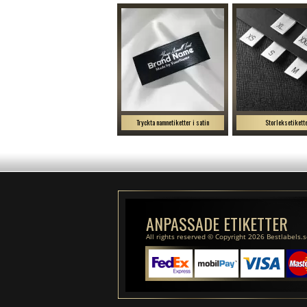
Tryckta namnetiketter i satin
Storleksetikett
ANPASSADE ETIKETTER
All rights reserved © Copyright 2026 Bestlabels.