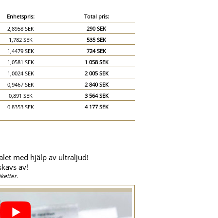
Enhetspris:
Total pris:
2,8958 SEK
290 SEK
1,782 SEK
535 SEK
1,4479 SEK
724 SEK
1,0581 SEK
1 058 SEK
1,0024 SEK
2 005 SEK
0,9467 SEK
2 840 SEK
0,891 SEK
3 564 SEK
0,8353 SEK
4 177 SEK
0,7796 SEK
4 678 SEK
0,724 SEK
5 068 SEK
0,6683 SEK
5 346 SEK
0,6126 SEK
5 513 SEK
alet med hjälp av ultraljud!
0,5569 SEK
5 569 SEK
skavs av!
0,5012 SEK
7 518 SEK
ketter.
0,4455 SEK
8 910 SEK