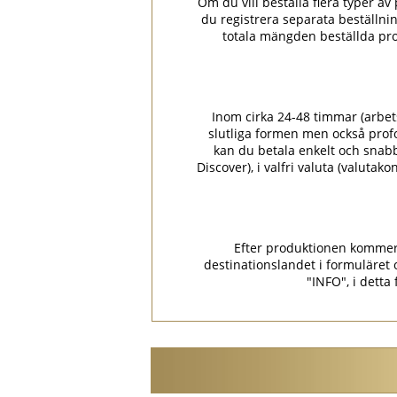
Om du vill beställa flera typer av p
du registrera separata beställni
totala mängden beställda pro
Inom cirka 24-48 timmar (arbets
slutliga formen men också prof
kan du betala enkelt och snabbt
Discover), i valfri valuta (valuta
Efter produktionen kommer p
destinationslandet i formulär
"INFO", i detta