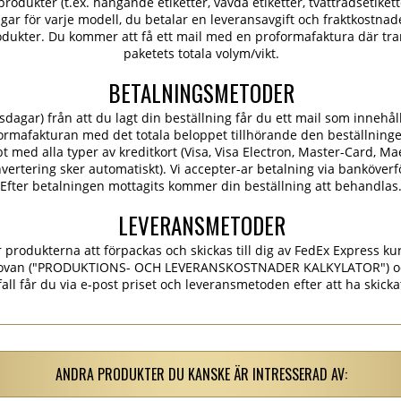
rodukter (t.ex. hängande etiketter, vävda etiketter, tvättrådsetiketter
ngar för varje modell, du betalar en leveransavgift och fraktkostn
dukter. Du kommer att få ett mail med en proformafaktura där tra
paketets totala volym/vikt.
BETALNINGSMETODER
dagar) från att du lagt din beställning får du ett mail som innehål
ormafakturan med det totala beloppet tillhörande den beställning
 med alla typer av kreditkort (Visa, Visa Electron, Master-Card, Ma
konvertering sker automatiskt). Vi accepter-ar betalning via banköver
Efter betalningen mottagits kommer din beställning att behandlas
LEVERANSMETODER
rodukterna att förpackas och skickas till dig av FedEx Express kur
et ovan ("PRODUKTIONS- OCH LEVERANSKOSTNADER KALKYLATOR") o
 fall får du via e-post priset och leveransmetoden efter att ha skick
ANDRA PRODUKTER DU KANSKE ÄR INTRESSERAD AV: