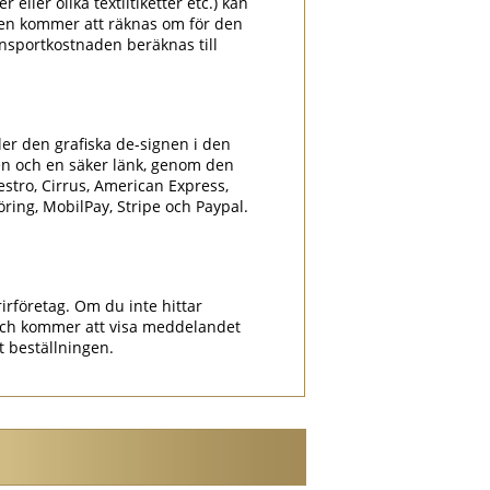
 eller olika textiltiketter etc.) kan
aden kommer att räknas om för den
nsportkostnaden beräknas till
ler den grafiska de-signen i den
en och en säker länk, genom den
estro, Cirrus, American Express,
föring, MobilPay, Stripe och Paypal.
.
irföretag. Om du inte hittar
ch kommer att visa meddelandet
at beställningen.