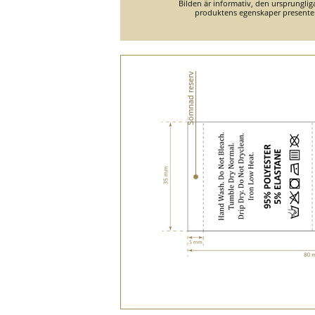
Bilden är informativ, den ursprungli
produktens egenskaper presente
Sömnad reserv