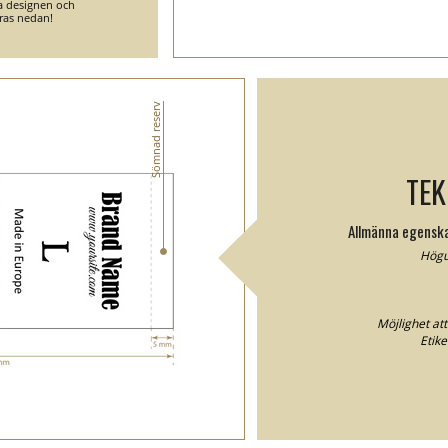
ga designen och
ras nedan!
Sömnad reserv
TEK
Allmänna egenska
Högup
Möjlighet att
Etik