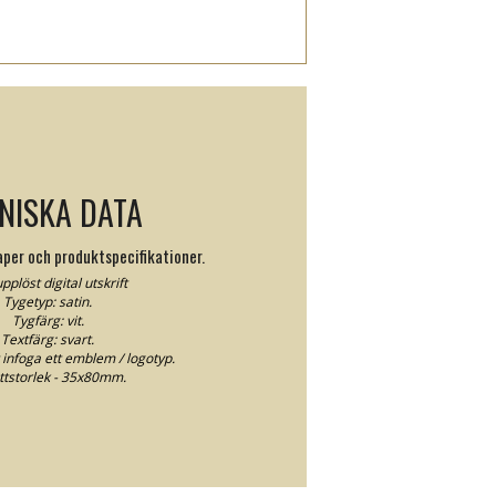
NISKA DATA
per och produktspecifikationer.
plöst digital utskrift
Tygetyp: satin.
Tygfärg: vit.
Textfärg: svart.
 infoga ett emblem / logotyp.
ettstorlek - 35x80mm.