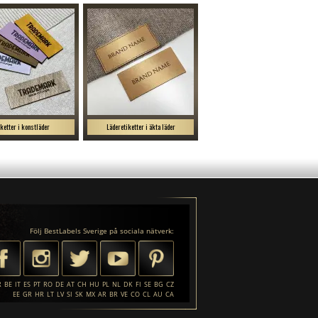
iketter i konstläder
Läderetiketter i äkta läder
Följ BestLabels Sverige på sociala nätverk:
R
BE
IT
ES
PT
RO
DE
AT
CH
HU
PL
NL
DK
FI
SE
BG
CZ
EE
GR
HR
LT
LV
SI
SK
MX
AR
BR
VE
CO
CL
AU
CA