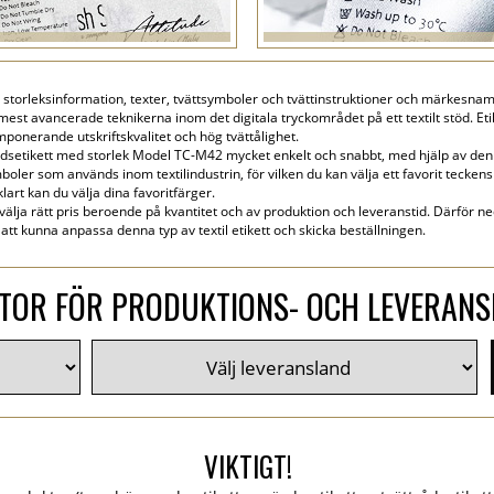
r storleksinformation, texter, tvättsymboler och tvättinstruktioner och märkesnam
mest avancerade teknikerna inom det digitala tryckområdet på ett textilt stöd. Etik
onerande utskriftskvalitet och hög tvättålighet.
dsetikett med storlek Model TC-M42 mycket enkelt och snabbt, med hjälp av den 
oler som används inom textilindustrin, för vilken du kan välja ett favorit teckensni
art kan du välja dina favoritfärger.
 välja rätt pris beroende på kvantitet och av produktion och leveranstid. Därför ne
tt kunna anpassa denna typ av textil etikett och skicka beställningen.
TOR FÖR PRODUKTIONS- OCH LEVERAN
VIKTIGT!