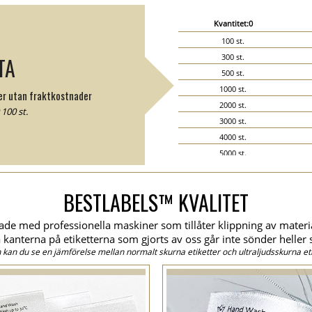
Kvantitet:0
100 st.
300 st.
TA
500 st.
1000 st.
ter utan fraktkostnader
2000 st.
100 st.
3000 st.
4000 st.
5000 st.
6000 st.
7000 st.
BESTLABELS™ KVALITET
8000 st.
9000 st.
rkade med professionella maskiner som tillåter klippning av materi
10000 st.
 kanterna på etiketterna som gjorts av oss går inte sönder heller 
15000 st.
kan du se en jämförelse mellan normalt skurna etiketter och ultraljudsskurna eti
20000 st.