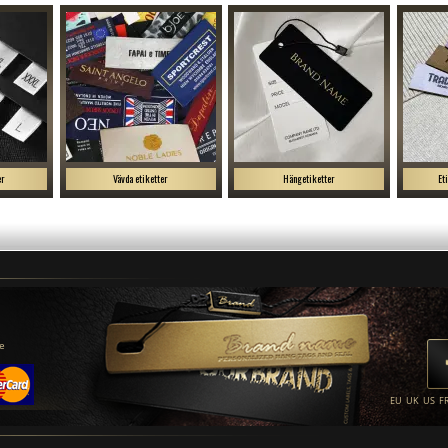
er
Vävda etiketter
Hängetiketter
Et
se
EU
UK
US
F