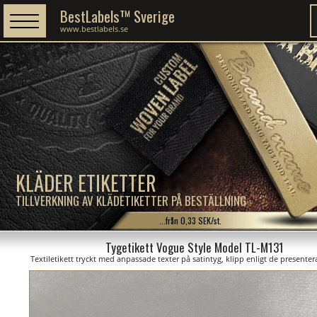
BestLabels™ Sverige
www.bestlabels.se
KLÄDER ETIKETTER
TILLVERKNING AV KLÄDETIKETTER PÅ BESTÄLLNING
...från 0,33 SEK/st.
Tygetikett Vogue Style Model TL-M131
Textiletikett tryckt med anpassade texter på satintyg, klipp enligt de presente