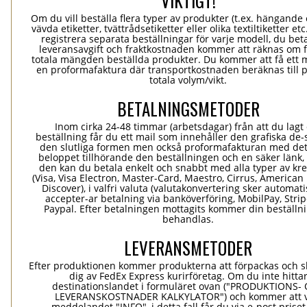
VIKTIGT!
Om du vill beställa flera typer av produkter (t.ex. hängande e
vävda etiketter, tvättrådsetiketter eller olika textiltiketter et
registrera separata beställningar för varje modell, du bet
leveransavgift och fraktkostnaden kommer att räknas om 
totala mängden beställda produkter. Du kommer att få ett 
en proformafaktura där transportkostnaden beräknas till 
totala volym/vikt.
BETALNINGSMETODER
Inom cirka 24-48 timmar (arbetsdagar) från att du lagt
beställning får du ett mail som innehåller den grafiska de-
den slutliga formen men också proformafakturan med det
beloppet tillhörande den beställningen och en säker länk
den kan du betala enkelt och snabbt med alla typer av kre
(Visa, Visa Electron, Master-Card, Maestro, Cirrus, American
Discover), i valfri valuta (valutakonvertering sker automatis
accepter-ar betalning via banköverföring, MobilPay, Stri
Paypal. Efter betalningen mottagits kommer din beställni
behandlas.
LEVERANSMETODER
Efter produktionen kommer produkterna att förpackas och ski
dig av FedEx Express kurirföretag. Om du inte hitta
destinationslandet i formuläret ovan ("PRODUKTIONS-
LEVERANSKOSTNADER KALKYLATOR") och kommer att v
meddelandet "INFO", i detta fall får du via e-post prise