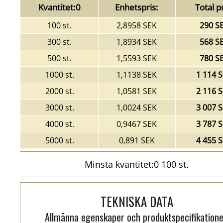
Kvantitet:0
Enhetspris:
Total pr
100 st.
2,8958 SEK
290 S
300 st.
1,8934 SEK
568 S
500 st.
1,5593 SEK
780 S
1000 st.
1,1138 SEK
1 114 
2000 st.
1,0581 SEK
2 116 
3000 st.
1,0024 SEK
3 007 
4000 st.
0,9467 SEK
3 787 
5000 st.
0,891 SEK
4 455 
Minsta kvantitet:0 100 st.
TEKNISKA DATA
Allmänna egenskaper och produktspecifikatione