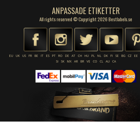
ANPASSADE ETIKETTER
All rights reserved © Copyright 2026 Bestlabels.se
EU
UK
US
FR
BE
IT
ES
PT
RO
DE
AT
CH
HU
PL
NL
DK
FI
SE
BG
CZ
EE
SI
SK
MX
AR
BR
VE
CO
CL
AU
CA