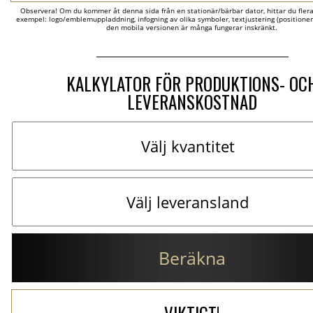
Observera! Om du kommer åt denna sida från en stationär/bärbar dator, hittar du flera al
exempel: logo/emblemuppladdning, infogning av olika symboler, textjustering (positionerin
den mobila versionen är många fungerar inskränkt.
KALKYLATOR FÖR PRODUKTIONS- OC
LEVERANSKOSTNAD
Beräkna