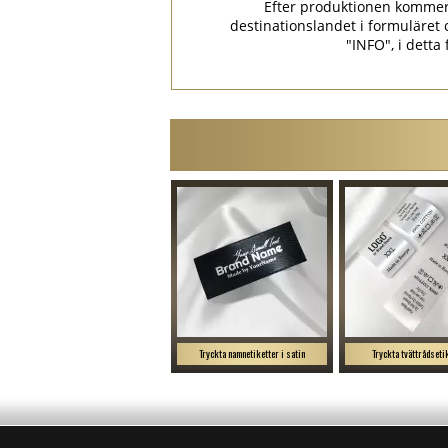
Efter produktionen kommer p
destinationslandet i formulär
"INFO", i detta
Tryckta namnetiketter i satin
Tryckta tvättrådseti