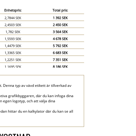
Enhetspris:
Total pris:
2,7844 SEK
1 392 SEK
2,4503 SEK
2 450 SEK
1,782 SEK
3 564 SEK
1,5593 SEK
4 678 SEK
1,4479 SEK
5 792 SEK
1,3365 SEK
6 683 SEK
1,2251 SEK
7 351 SEK
1,1695 SEK
8 186 SEK
1,1138 SEK
8 910 SEK
1,0581 SEK
9 523 SEK
 Denna typ av vävd etikett är tillverkad av
1,0024 SEK
10 024 SEK
0,7796 SEK
11 695 SEK
tiva grafikbyggaren, där du kan infoga dina
in egen logotyp, och att välja dina
0,6683 SEK
13 365 SEK
dan hittar du en kalkylator där du kan se all