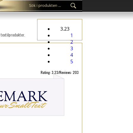
3.23
 textilprodukter.
1
2
3
4
5
Rating: 3.23/Reviews: 203