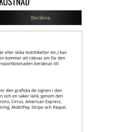
SKOSTNAD
Beräkna
 eller olika textiltiketter etc.) kan
aden kommer att räknas om för den
nsportkostnaden beräknas till
ler den grafiska de-signen i den
en och en säker länk, genom den
estro, Cirrus, American Express,
föring, MobilPay, Stripe och Paypal.
.