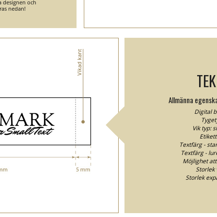
ga designen och
ras nedan!
Vikad kant
TEK
Allmänna egenska
Digital 
Tyget
Vik typ: 
Etiket
Textfärg - sta
Textfärg - lur
Möjlighet att
Storlek 
Storlek exp