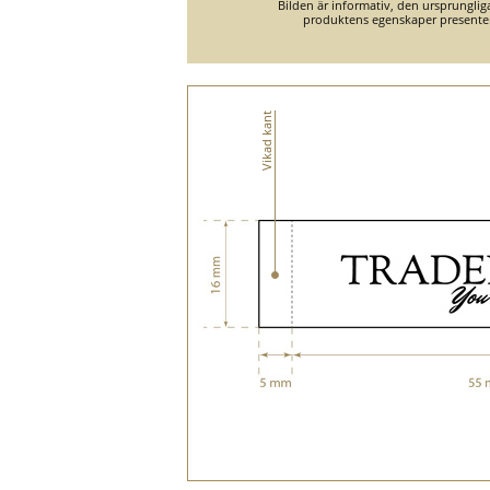
Bilden är informativ, den ursprungli
produktens egenskaper presente
Vikad kant