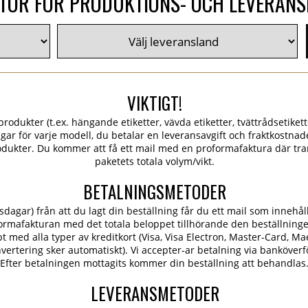
TOR FÖR PRODUKTIONS- OCH LEVERAN
VIKTIGT!
rodukter (t.ex. hängande etiketter, vävda etiketter, tvättrådsetiketter
ngar för varje modell, du betalar en leveransavgift och fraktkostn
dukter. Du kommer att få ett mail med en proformafaktura där tra
paketets totala volym/vikt.
BETALNINGSMETODER
dagar) från att du lagt din beställning får du ett mail som innehål
ormafakturan med det totala beloppet tillhörande den beställning
 med alla typer av kreditkort (Visa, Visa Electron, Master-Card, Ma
konvertering sker automatiskt). Vi accepter-ar betalning via banköver
Efter betalningen mottagits kommer din beställning att behandlas
LEVERANSMETODER