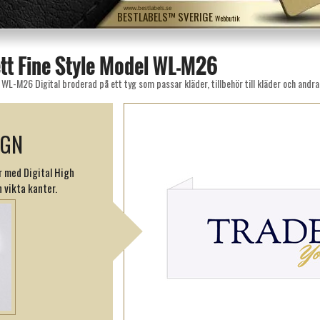
www.bestlabels.se
BESTLABELS™ SVERIGE
Webbutik
ett Fine Style Model WL-M26
WL-M26 Digital broderad på ett tyg som passar kläder, tillbehör till kläder och andra
IGN
r med Digital High
 vikta kanter.