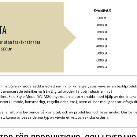
Kvantitet:0
500 st.
1000 st.
TA
2000 st.
3000 st.
ter utan fraktkostnader
4000 st.
500 st.
5000 st.
6000 st.
7000 st.
8000 st.
9000 st.
Fine Style skräddarsydd med ett namn i olika färger, som vävs av en textilprodukt.
10000 st.
 avancerade teknikerna från Digital broderi fält på industriell nivå.
15000 st.
ikett Fine Style Model WL-M26 mycket enkelt och snabbt med hjälp av den interak
nsnitt (lutande, konstnärligt, regelbundet, etc.), även du har möjlighet att infoga d
20000 st.
 välja rätt pris beroende på kvantitet, och av produktion och leveranstid. Därför ne
att kunna anpassa denna typ av vävda etikett och skicka ordern.