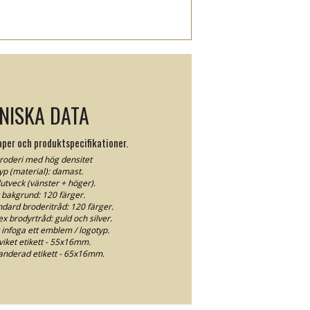
NISKA DATA
per och produktspecifikationer.
broderi med hög densitet
yp (material): damast.
slutveck (vänster + höger).
t bakgrund: 120 färger.
ndard broderitråd: 120 färger.
ex brodyrtråd: guld och silver.
 infoga ett emblem / logotyp.
viket etikett - 55x16mm.
anderad etikett - 65x16mm.