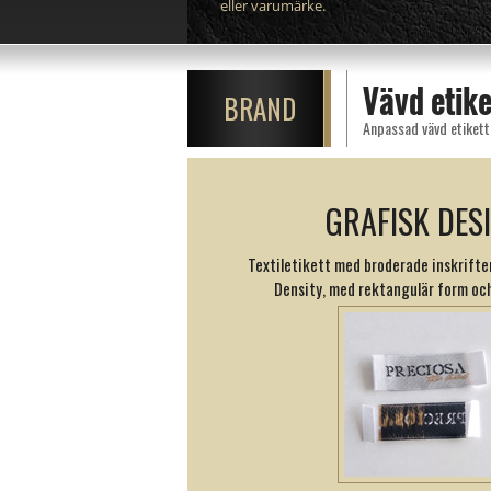
eller varumärke.
Vävd etik
BRAND
Anpassad vävd etikett 
GRAFISK DES
Textiletikett med broderade inskrifte
Density, med rektangulär form och