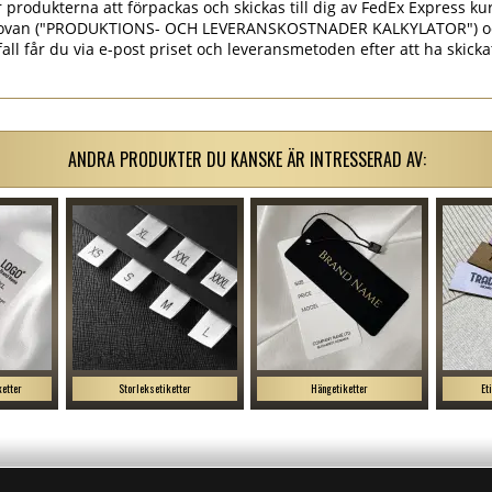
rodukterna att förpackas och skickas till dig av FedEx Express kur
et ovan ("PRODUKTIONS- OCH LEVERANSKOSTNADER KALKYLATOR") o
 fall får du via e-post priset och leveransmetoden efter att ha skick
ANDRA PRODUKTER DU KANSKE ÄR INTRESSERAD AV:
ketter
Storleksetiketter
Hängetiketter
Et