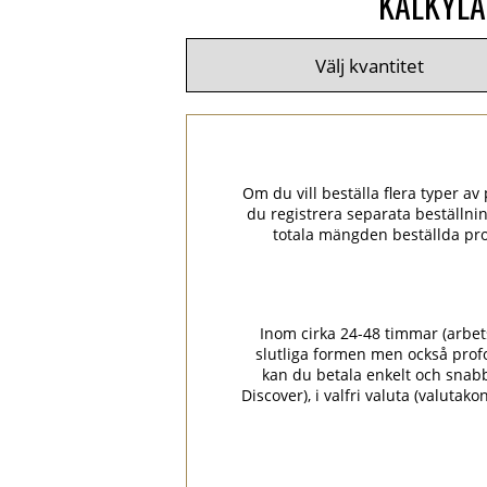
KALKYLA
Om du vill beställa flera typer av p
du registrera separata beställni
totala mängden beställda pro
Inom cirka 24-48 timmar (arbets
slutliga formen men också prof
kan du betala enkelt och snabbt
Discover), i valfri valuta (valuta