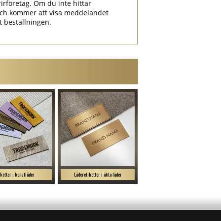
irföretag. Om du inte hittar
ch kommer att visa meddelandet
at beställningen.
iketter i konstläder
Läderetiketter i äkta läder