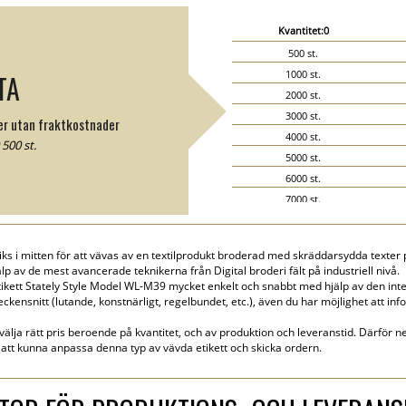
Kvantitet:0
500 st.
1000 st.
TA
2000 st.
3000 st.
ter utan fraktkostnader
4000 st.
500 st.
5000 st.
6000 st.
7000 st.
8000 st.
9000 st.
iks i mitten för att vävas av en textilprodukt broderad med skräddarsydda texter p
10000 st.
älp av de mest avancerade teknikerna från Digital broderi fält på industriell nivå.
15000 st.
ikett Stately Style Model WL-M39 mycket enkelt och snabbt med hjälp av den inte
teckensnitt (lutande, konstnärligt, regelbundet, etc.), även du har möjlighet att inf
20000 st.
 välja rätt pris beroende på kvantitet, och av produktion och leveranstid. Därför ne
att kunna anpassa denna typ av vävda etikett och skicka ordern.