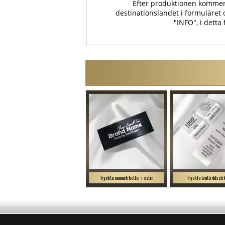
Efter produktionen kommer p
destinationslandet i formulär
"INFO", i detta
Tryckta namnetiketter i satin
Tryckta tvättrådseti