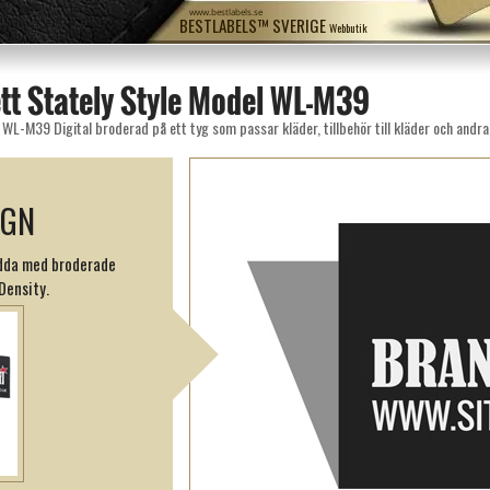
www.bestlabels.se
BESTLABELS™ SVERIGE
Webbutik
tt Stately Style Model WL-M39
WL-M39 Digital broderad på ett tyg som passar kläder, tillbehör till kläder och andra
IGN
ydda med broderade
Density.