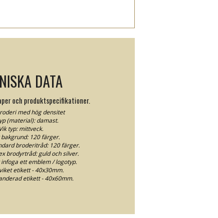
NISKA DATA
per och produktspecifikationer.
broderi med hög densitet
yp (material): damast.
Vik typ: mittveck.
t bakgrund: 120 färger.
ndard broderitråd: 120 färger.
ex brodyrtråd: guld och silver.
 infoga ett emblem / logotyp.
viket etikett - 40x30mm.
anderad etikett - 40x60mm.