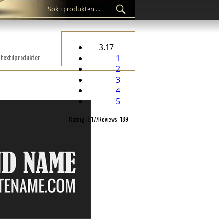
3.17
 textilprodukter.
1
2
3
4
5
Rating: 3.17/Reviews: 189