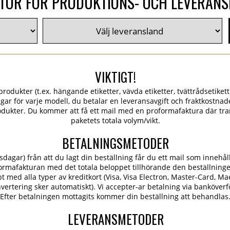
TOR FÖR PRODUKTIONS- OCH LEVERAN
VIKTIGT!
rodukter (t.ex. hängande etiketter, vävda etiketter, tvättrådsetiketter
ngar för varje modell, du betalar en leveransavgift och fraktkostn
dukter. Du kommer att få ett mail med en proformafaktura där tra
paketets totala volym/vikt.
BETALNINGSMETODER
dagar) från att du lagt din beställning får du ett mail som innehål
ormafakturan med det totala beloppet tillhörande den beställning
 med alla typer av kreditkort (Visa, Visa Electron, Master-Card, Ma
konvertering sker automatiskt). Vi accepter-ar betalning via banköver
Efter betalningen mottagits kommer din beställning att behandlas
LEVERANSMETODER