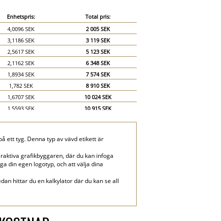
Enhetspris:
Total pris:
4,0096 SEK
2 005 SEK
3,1186 SEK
3 119 SEK
2,5617 SEK
5 123 SEK
2,1162 SEK
6 348 SEK
1,8934 SEK
7 574 SEK
1,782 SEK
8 910 SEK
1,6707 SEK
10 024 SEK
1,5593 SEK
10 915 SEK
1,5036 SEK
12 029 SEK
1,4479 SEK
13 031 SEK
å ett tyg. Denna typ av vävd etikett är
1,3365 SEK
13 365 SEK
1,1695 SEK
17 542 SEK
raktiva grafikbyggaren, där du kan infoga
oga din egen logotyp, och att välja dina
0,9467 SEK
18 934 SEK
dan hittar du en kalkylator där du kan se all