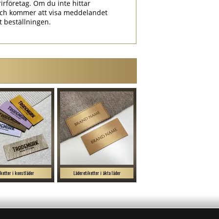
irföretag. Om du inte hittar
ch kommer att visa meddelandet
at beställningen.
iketter i konstläder
Läderetiketter i äkta läder