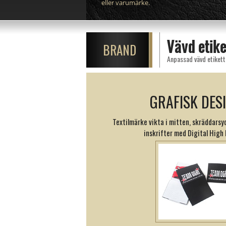
eller varumärke.
Vävd etike
BRAND
Anpassad vävd etikett 
GRAFISK DES
Textilmärke vikta i mitten, skräddars
inskrifter med Digital High 