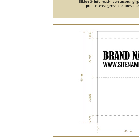
Bilden är informativ, den ursprungli
produktens egenskaper presente