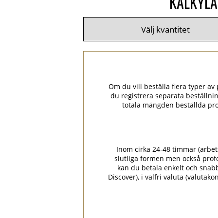
KALKYLA
Om du vill beställa flera typer av p
du registrera separata beställni
totala mängden beställda pro
Inom cirka 24-48 timmar (arbets
slutliga formen men också prof
kan du betala enkelt och snabbt
Discover), i valfri valuta (valuta