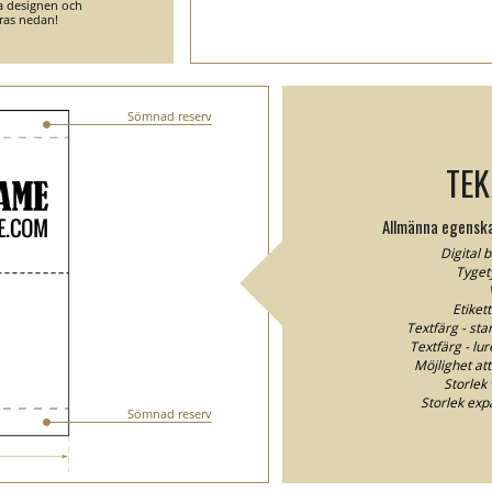
ga designen och
ras nedan!
Sömnad reserv
TEK
Allmänna egenska
Digital 
Tyget
Etiket
Textfärg - sta
Textfärg - lur
Möjlighet att
Storlek 
Storlek exp
Sömnad reserv