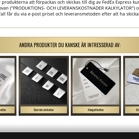
rodukterna att förpackas och skickas till dig av FedEx Express kur
et ovan ("PRODUKTIONS- OCH LEVERANSKOSTNADER KALKYLATOR") o
 fall får du via e-post priset och leveransmetoden efter att ha skick
ANDRA PRODUKTER DU KANSKE ÄR INTRESSERAD AV:
ketter
Storleksetiketter
Hängetiketter
Et