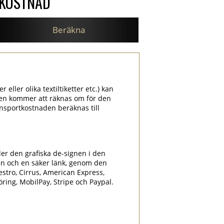
SKOSTNAD
Beräkna
 eller olika textiltiketter etc.) kan
aden kommer att räknas om för den
nsportkostnaden beräknas till
ler den grafiska de-signen i den
en och en säker länk, genom den
estro, Cirrus, American Express,
föring, MobilPay, Stripe och Paypal.
.