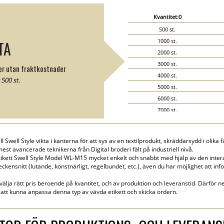
Kvantitet:0
500 st.
1000 st.
TA
2000 st.
3000 st.
ter utan fraktkostnader
4000 st.
500 st.
5000 st.
6000 st.
7000 st.
8000 st.
9000 st.
well Style vikta i kanterna för att sys av en textilprodukt, skräddarsydd i olika f
10000 st.
est avancerade teknikerna från Digital broderi fält på industriell nivå.
15000 st.
ikett Swell Style Model WL-M15 mycket enkelt och snabbt med hjälp av den intera
teckensnitt (lutande, konstnärligt, regelbundet, etc.), även du har möjlighet att inf
20000 st.
 välja rätt pris beroende på kvantitet, och av produktion och leveranstid. Därför ne
att kunna anpassa denna typ av vävda etikett och skicka ordern.