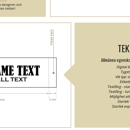
ga designen och
ras nedan!
Vikad kant
TEK
Allmänna egenska
Digital 
Tyget
Vik typ: 
Etiket
Textfärg - sta
Textfärg - lur
Möjlighet att
Storlek 
Storlek ex