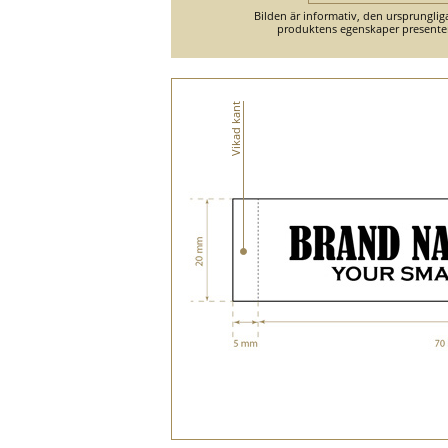
Bilden är informativ, den ursprungli
produktens egenskaper presente
Vikad kant