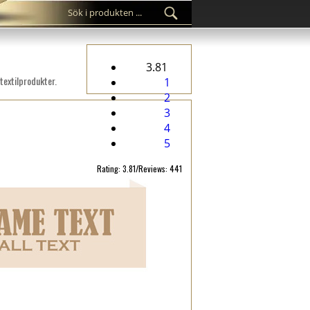
3.81
textilprodukter.
1
2
3
4
5
Rating: 3.81/Reviews: 441