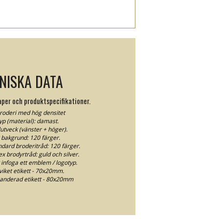
NISKA DATA
per och produktspecifikationer.
broderi med hög densitet
yp (material): damast.
slutveck (vänster + höger).
t bakgrund: 120 färger.
ndard broderitråd: 120 färger.
ex brodyrtråd: guld och silver.
 infoga ett emblem / logotyp.
viket etikett - 70x20mm.
panderad etikett - 80x20mm