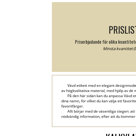
PRISLIS
Priserbjudande för olika kvantite
Minsta kvantitet:0 
Vävd etikett med en elegant designmodell S
av högkvalitativa material, med hjälp av de m
På den här sidan kan du anpassa Vävd et
dina namn, för vilket du kan välja ett favorit
favoritfärger.
Allt börjar med de väsentliga stegen: att
nödvändig information, efter att du kommer 