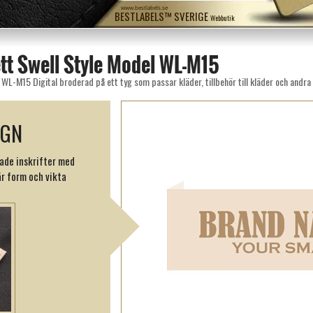
www.bestlabels.se
BESTLABELS™ SVERIGE
Webbutik
tt Swell Style Model WL-M15
WL-M15 Digital broderad på ett tyg som passar kläder, tillbehör till kläder och andra 
IGN
ade inskrifter med
r form och vikta