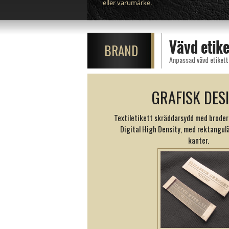
eller varumärke.
Vävd etike
BRAND
Anpassad vävd etikett 
GRAFISK DES
Textiletikett skräddarsydd med broder
Digital High Density, med rektangulä
kanter.