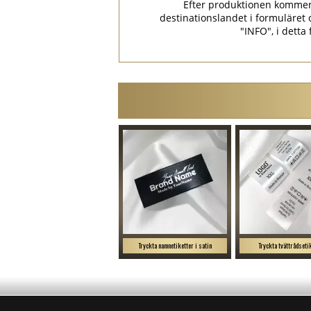
Efter produktionen kommer p
destinationslandet i formulär
"INFO", i detta
Tryckta namnetiketter i satin
Tryckta tvättrådseti