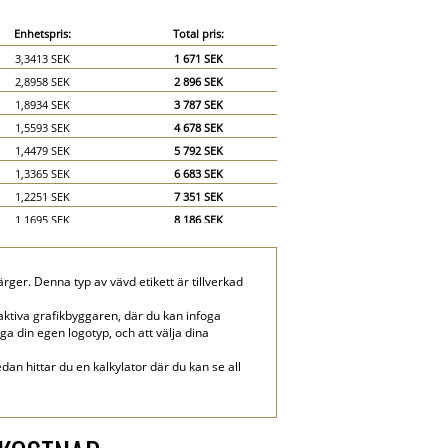
Enhetspris:
Total pris:
3,3413 SEK
1 671 SEK
2,8958 SEK
2 896 SEK
1,8934 SEK
3 787 SEK
1,5593 SEK
4 678 SEK
1,4479 SEK
5 792 SEK
1,3365 SEK
6 683 SEK
1,2251 SEK
7 351 SEK
1,1695 SEK
8 186 SEK
1,1138 SEK
8 910 SEK
1,0581 SEK
9 523 SEK
ärger. Denna typ av vävd etikett är tillverkad
1,0024 SEK
10 024 SEK
0,7796 SEK
11 695 SEK
ktiva grafikbyggaren, där du kan infoga
oga din egen logotyp, och att välja dina
0,6683 SEK
13 365 SEK
dan hittar du en kalkylator där du kan se all