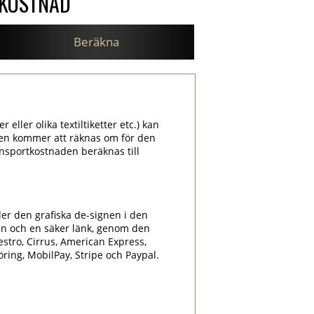
SKOSTNAD
Beräkna
 eller olika textiltiketter etc.) kan
aden kommer att räknas om för den
nsportkostnaden beräknas till
ler den grafiska de-signen i den
en och en säker länk, genom den
estro, Cirrus, American Express,
föring, MobilPay, Stripe och Paypal.
.