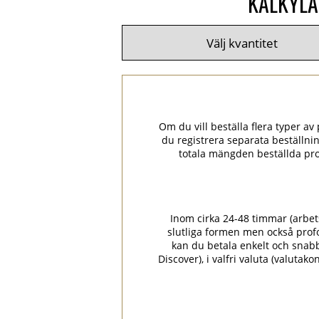
KALKYLA
Om du vill beställa flera typer av p
du registrera separata beställni
totala mängden beställda pro
Inom cirka 24-48 timmar (arbets
slutliga formen men också prof
kan du betala enkelt och snabbt
Discover), i valfri valuta (valuta