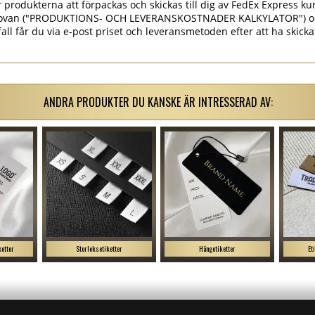
rodukterna att förpackas och skickas till dig av FedEx Express kur
et ovan ("PRODUKTIONS- OCH LEVERANSKOSTNADER KALKYLATOR") o
 fall får du via e-post priset och leveransmetoden efter att ha skick
ANDRA PRODUKTER DU KANSKE ÄR INTRESSERAD AV:
ketter
Storleksetiketter
Hängetiketter
Et