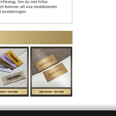
irföretag. Om du inte hittar
ch kommer att visa meddelandet
at beställningen.
iketter i konstläder
Läderetiketter i äkta läder