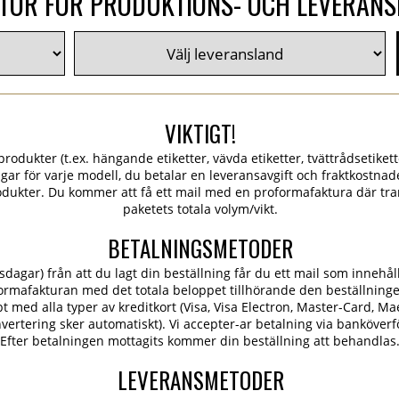
TOR FÖR PRODUKTIONS- OCH LEVERAN
VIKTIGT!
rodukter (t.ex. hängande etiketter, vävda etiketter, tvättrådsetiketter
ngar för varje modell, du betalar en leveransavgift och fraktkostn
dukter. Du kommer att få ett mail med en proformafaktura där tra
paketets totala volym/vikt.
BETALNINGSMETODER
dagar) från att du lagt din beställning får du ett mail som innehål
ormafakturan med det totala beloppet tillhörande den beställning
 med alla typer av kreditkort (Visa, Visa Electron, Master-Card, Ma
konvertering sker automatiskt). Vi accepter-ar betalning via banköver
Efter betalningen mottagits kommer din beställning att behandlas
LEVERANSMETODER